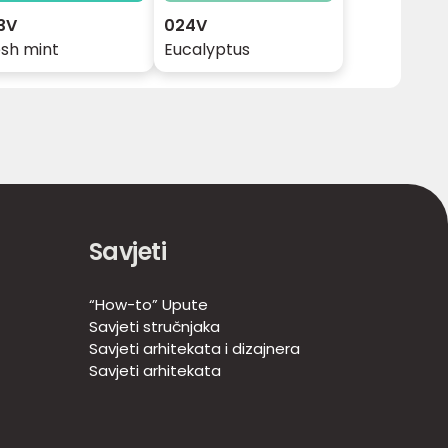
3V
024V
esh mint
Eucalyptus
Savjeti
“How-to” Upute
Savjeti stručnjaka
Savjeti arhitekata i dizajnera
Savjeti arhitekata