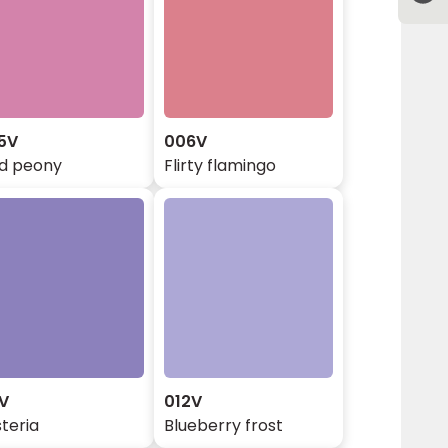
5V
006V
ld peony
Flirty flamingo
1V
012V
teria
Blueberry frost