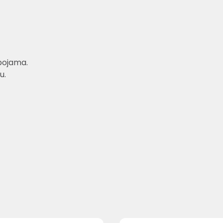
bojama.
u.