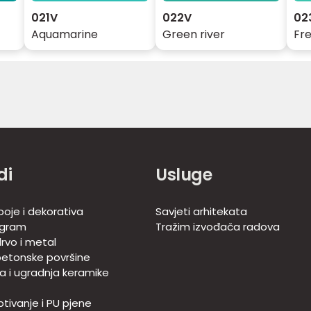
021V
022V
02
Aquamarine
Green river
Fr
di
Usluge
boje i dekorativa
Savjeti arhitekata
ogram
Tražim izvođača radova
rvo i metal
betonske površine
ja i ugradnja keramike
tivanje i PU pjene