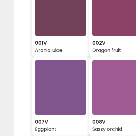
001V
002V
Aronia juice
Dragon fruit
007V
008V
Eggplant
Sassy orchid