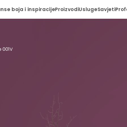
anse boja i inspiracije
Proizvodi
Usluge
Savjeti
Prof
e 001V