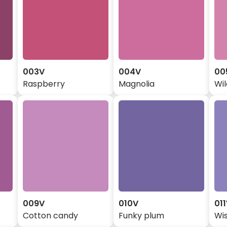
003V
004V
00
Raspberry
Magnolia
Wi
009V
010V
01
Cotton candy
Funky plum
Wis