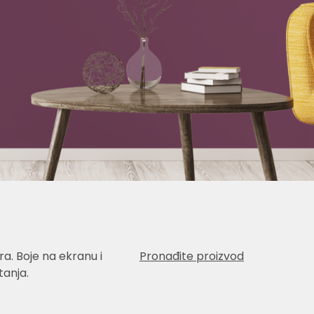
a. Boje na ekranu i
Pronađite proizvod
anja.