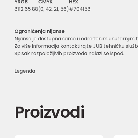
Y
RGB
CMYK
HEX
8
112 65 88
(0, 42, 21, 56)
#704158
Ograničenja nijanse
Nijansa je dostupna samo u određenim unutarnjim 
Za više informacija kontaktirajte JUB tehničku služb
Spisak razpoložljivih proizvoda nalazi se ispod.
Legenda
Proizvodi