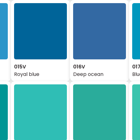
015V
016V
01
Royal blue
Deep ocean
Blu