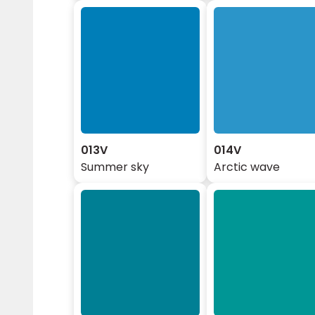
013V
014V
Summer sky
Arctic wave