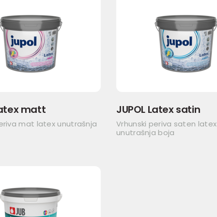
atex matt
JUPOL Latex satin
eriva mat latex unutrašnja
Vrhunski periva saten latex
unutrašnja boja