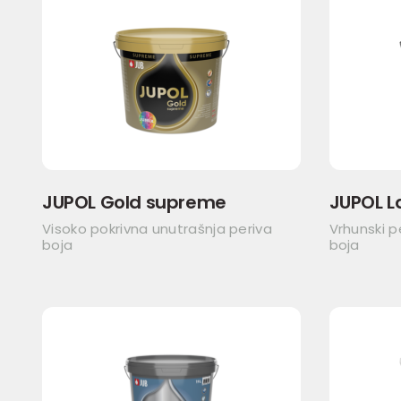
JUPOL Gold supreme
JUPOL L
Visoko pokrivna unutrašnja periva
Vrhunski p
boja
boja