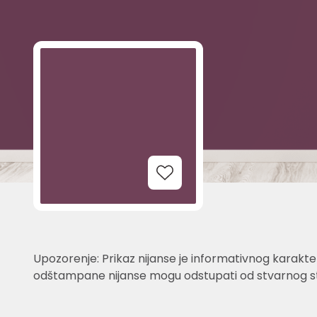
Add to Wishlist
Upozorenje: Prikaz nijanse je informativnog karakter
odštampane nijanse mogu odstupati od stvarnog st