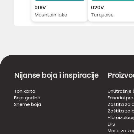
019V
020V
Mountain lake
Turquoise
Nijanse boja i inspiracije
Proizvo
Ton karta
Unutrašnje 
Boja godine
Fasadni pr
Sheme boja
Zaštita za d
Zaštita za 
Hidroizolaci
EPS
Mase za zap