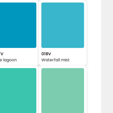
7V
018V
e lagoon
Waterfall mist