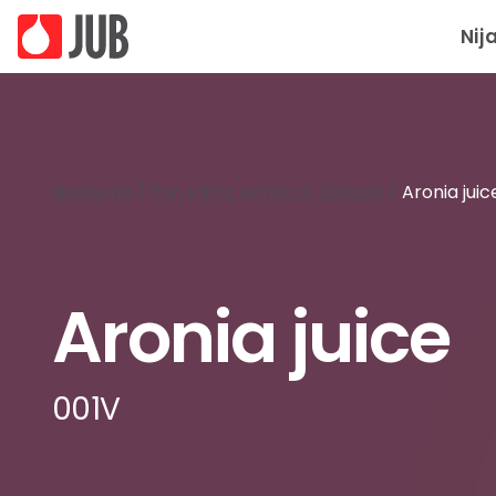
Nij
Naslovna
/
Ton karta Home of Colours
/
Aronia juic
Aronia juice
001V