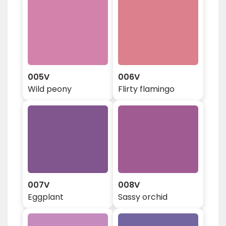
005V
006V
Wild peony
Flirty flamingo
007V
008V
Eggplant
Sassy orchid