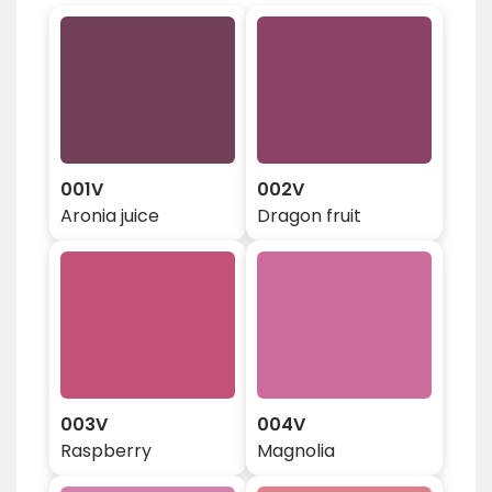
001V
002V
Aronia juice
Dragon fruit
003V
004V
Raspberry
Magnolia