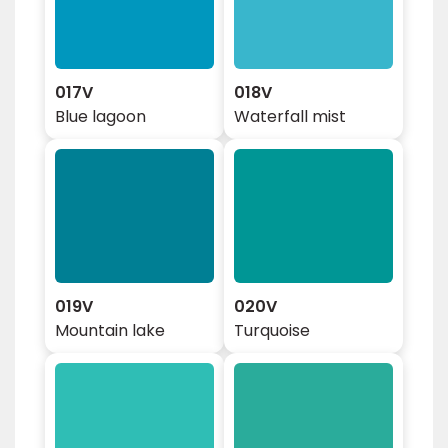
017V
018V
Blue lagoon
Waterfall mist
019V
020V
Mountain lake
Turquoise