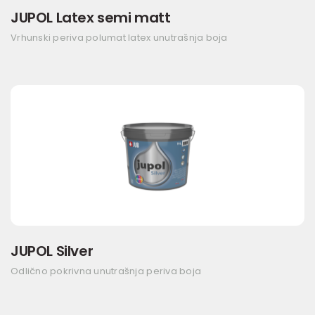
JUPOL Latex semi matt
Vrhunski periva polumat latex unutrašnja boja
JUPOL Silver
Odlično pokrivna unutrašnja periva boja