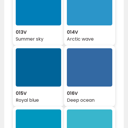
013V
014V
Summer sky
Arctic wave
015V
016V
Royal blue
Deep ocean