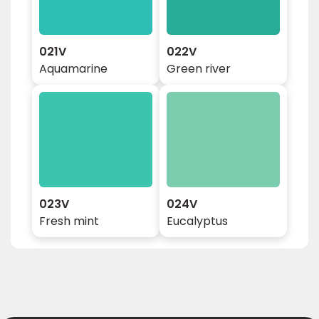
021V
022V
Aquamarine
Green river
023V
024V
Fresh mint
Eucalyptus