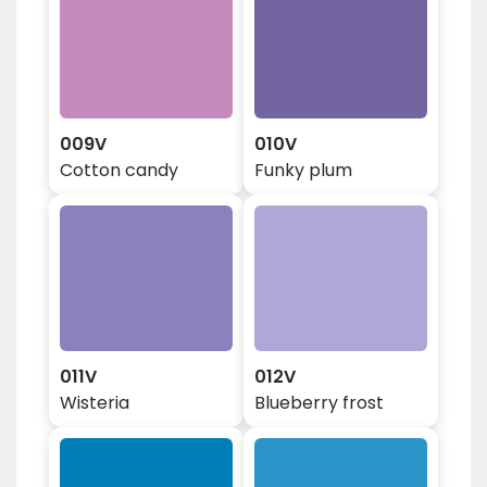
009V
010V
Cotton candy
Funky plum
011V
012V
Wisteria
Blueberry frost