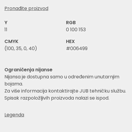
Pronađite proizvod
Y
RGB
11
0 100 153
CMYK
HEX
(100, 35, 0, 40)
#006499
Ograničenja nijanse
Nijansa je dostupna samo u određenim unutarnjim
bojama.
Za više informacija kontaktirajte JUB tehničku službu.
Spisak razpoložljivih proizvoda nalazi se ispod.
Legenda