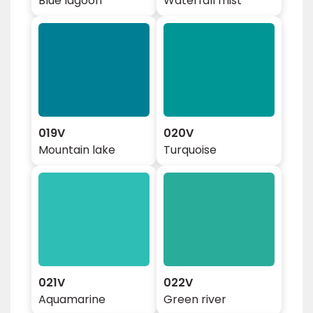
Blue lagoon
Waterfall mist
019V
020V
Mountain lake
Turquoise
021V
022V
Aquamarine
Green river