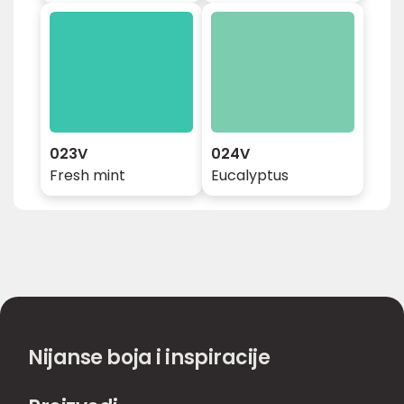
023V
024V
Fresh mint
Eucalyptus
Nijanse boja i inspiracije