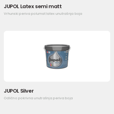
JUPOL Latex semi matt
Vrhunski periva polumat latex unutrašnja boja
JUPOL Silver
Odlično pokrivna unutrašnja periva boja