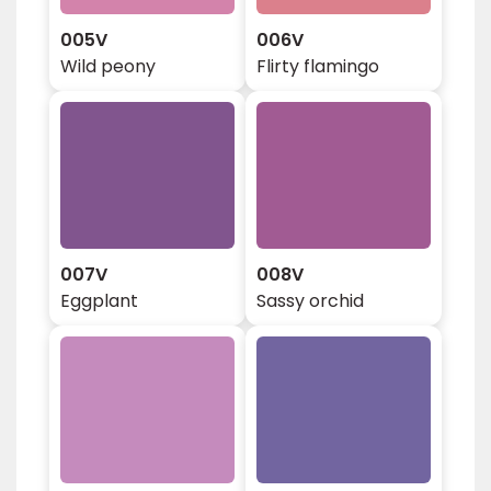
005V
006V
Wild peony
Flirty flamingo
007V
008V
Eggplant
Sassy orchid