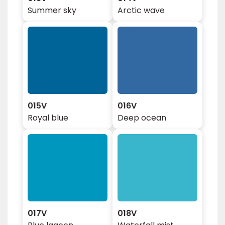
Summer sky
Arctic wave
015V
016V
Royal blue
Deep ocean
017V
018V