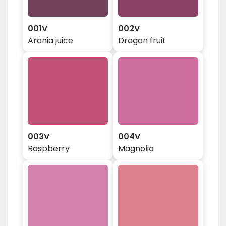
001V
002V
Aronia juice
Dragon fruit
003V
004V
Raspberry
Magnolia