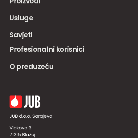
Proizvodi
Usluge
Savjeti
Profesionalni korisnici
O preduzeću
JUB d.o.o. Sarajevo
Vlakovo 3
71215 Blažuj