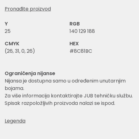
Pronađite proizvod
Y
RGB
25
140 129 188
CMYK
HEX
(26, 31, 0, 26)
#8C81BC
Ograničenja nijanse
Nijansa je dostupna samo u određenim unutarnjim
bojama.
Za više informacija kontaktirajte JUB tehničku službu.
Spisak razpoložljivih proizvoda nalazi se ispod.
Legenda