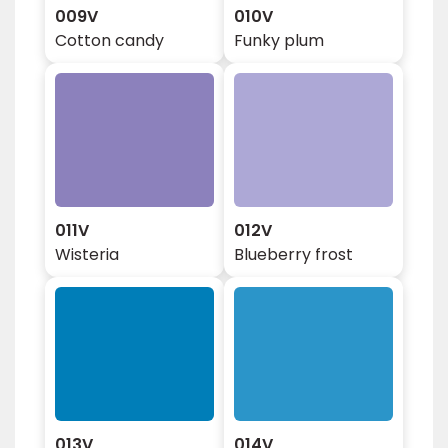
009V
010V
Cotton candy
Funky plum
011V
012V
Wisteria
Blueberry frost
013V
014V