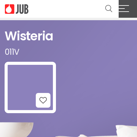
Wisteria
011V
Add to Wishlist