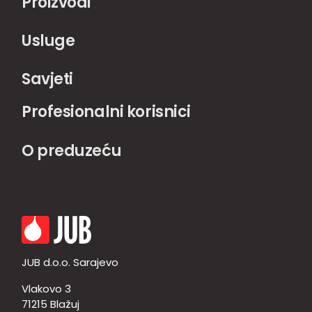
Proizvodi
Usluge
Savjeti
Profesionalni korisnici
O preduzeću
JUB d.o.o. Sarajevo
Vlakovo 3
71215 Blažuj