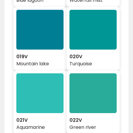
Blue lagoon
Waterfall mist
019V
020V
Mountain lake
Turquoise
021V
022V
Aquamarine
Green river