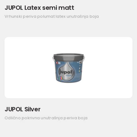
JUPOL Latex semi matt
Vrhunski periva polumat latex unutrašnja boja
JUPOL Silver
Odlično pokrivna unutrašnja periva boja