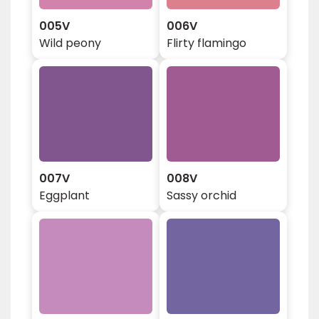
005V
006V
Wild peony
Flirty flamingo
007V
008V
Eggplant
Sassy orchid