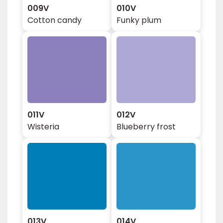
009V
010V
Cotton candy
Funky plum
011V
012V
Wisteria
Blueberry frost
013V
014V