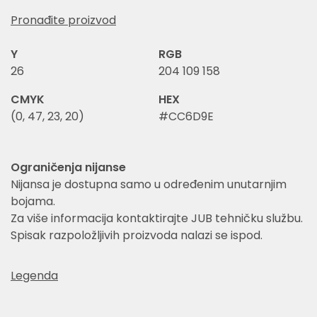
Pronađite proizvod
Y
RGB
26
204 109 158
CMYK
HEX
(0, 47, 23, 20)
#CC6D9E
Ograničenja nijanse
Nijansa je dostupna samo u određenim unutarnjim
bojama.
Za više informacija kontaktirajte JUB tehničku službu.
Spisak razpoložljivih proizvoda nalazi se ispod.
Legenda