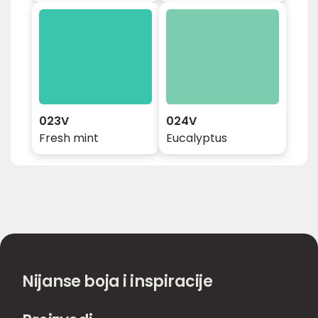
023V
024V
Fresh mint
Eucalyptus
Nijanse boja i inspiracije