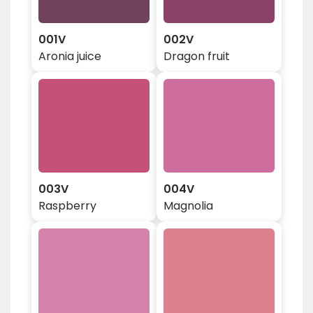
001V
002V
Aronia juice
Dragon fruit
003V
004V
Raspberry
Magnolia