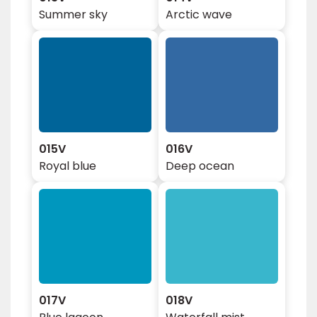
Summer sky
Arctic wave
015V
016V
Royal blue
Deep ocean
017V
018V