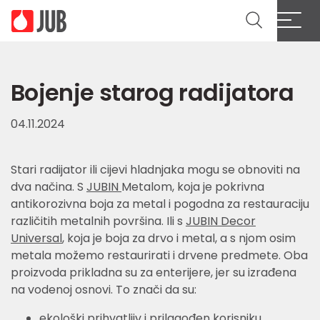
Bojenje starog radijatora
04.11.2024
Stari radijator ili cijevi hladnjaka mogu se obnoviti na
dva načina. S
JUBIN
Metalom, koja je pokrivna
antikorozivna boja za metal i pogodna za restauraciju
različitih metalnih površina. Ili s
JUBIN Decor
Universal
, koja je boja za drvo i metal, a s njom osim
metala možemo restaurirati i drvene predmete. Oba
proizvoda prikladna su za enterijere, jer su izrađena
na vodenoj osnovi. To znači da su:
ekološki prihvatljiv i prilagođen korisniku,