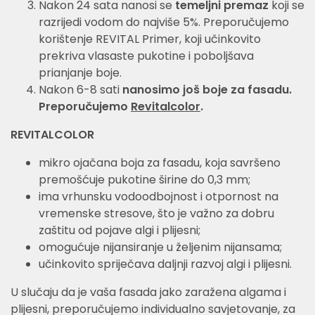
Nakon 24 sata nanosi se
temeljni premaz
koji se
razrijedi vodom do najviše 5%. Preporučujemo
korištenje REVITAL Primer, koji učinkovito
prekriva vlasaste pukotine i poboljšava
prianjanje boje.
Nakon 6-8 sati
nanosimo još boje za fasadu.
Preporučujemo
Revitalcolor
.
REVITALCOLOR
mikro ojačana boja za fasadu, koja savršeno
premošćuje pukotine širine do 0,3 mm;
ima vrhunsku vodoodbojnost i otpornost na
vremenske stresove, što je važno za dobru
zaštitu od pojave algi i plijesni;
omogućuje nijansiranje u željenim nijansama;
učinkovito spriječava daljnji razvoj algi i plijesni.
U slučaju da je vaša fasada jako zaražena algama i
plijesni, preporučujemo individualno savjetovanje, za