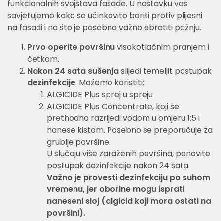
funkcionalnih svojstava fasade. U nastavku vas
savjetujemo kako se učinkovito boriti protiv plijesni
na fasadi i na što je posebno važno obratiti pažnju.
Prvo operite površinu
visokotlačnim pranjem i
četkom.
Nakon 24 sata sušenja
slijedi temeljit postupak
dezinfekcije
. Možemo koristiti:
ALGICIDE Plus sprej
u spreju
ALGICIDE Plus Concentrate
, koji se
prethodno razrijedi vodom u omjeru 1:5 i
nanese kistom. Posebno se preporučuje za
grublje površine.
U slučaju više zaraženih površina, ponovite
postupak dezinfekcije nakon 24 sata.
Važno je provesti dezinfekciju po suhom
vremenu, jer oborine mogu isprati
naneseni sloj (algicid koji mora ostati na
površini).