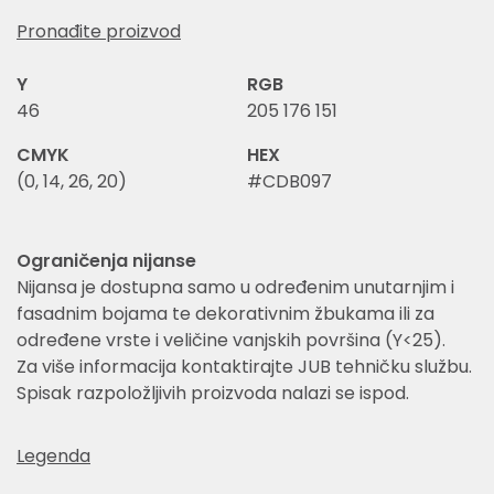
Pronađite proizvod
Y
RGB
46
205 176 151
CMYK
HEX
(0, 14, 26, 20)
#CDB097
Ograničenja nijanse
Nijansa je dostupna samo u određenim unutarnjim i
fasadnim bojama te dekorativnim žbukama ili za
određene vrste i veličine vanjskih površina (Y<25).
Za više informacija kontaktirajte JUB tehničku službu.
Spisak razpoložljivih proizvoda nalazi se ispod.
Legenda