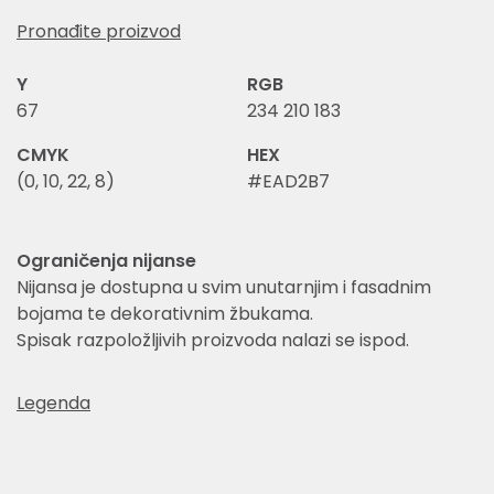
Pronađite proizvod
Y
RGB
67
234 210 183
CMYK
HEX
(0, 10, 22, 8)
#EAD2B7
Ograničenja nijanse
Nijansa je dostupna u svim unutarnjim i fasadnim
bojama te dekorativnim žbukama.
Spisak razpoložljivih proizvoda nalazi se ispod.
Legenda