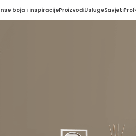
anse boja i inspiracije
Proizvodi
Usluge
Savjeti
Prof
B