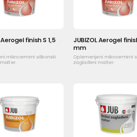
Aerogel finish S 1,5
JUBIZOL Aerogel finis
mm
i mikroarmirni silikonski
Oplemenjeni mikroarmirni si
 malter
zaglađeni malter