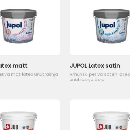
atex matt
JUPOL Latex satin
eriva mat latex unutrašnja
Vrhunski periva saten latex
unutrašnja boja