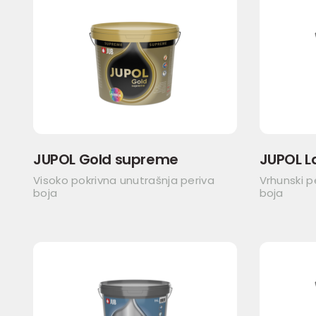
JUPOL Gold supreme
JUPOL L
Visoko pokrivna unutrašnja periva
Vrhunski p
boja
boja