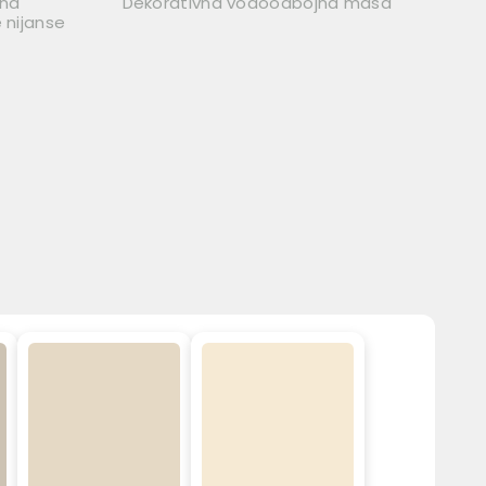
ana
Dekorativna vodoodbojna masa
 nijanse