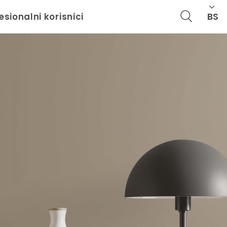
BS
esionalni korisnici