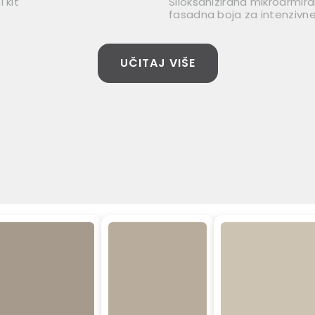
 kit
Siloksanizirana mikroarmir
fasadna boja za intenzivne
UČITAJ VIŠE