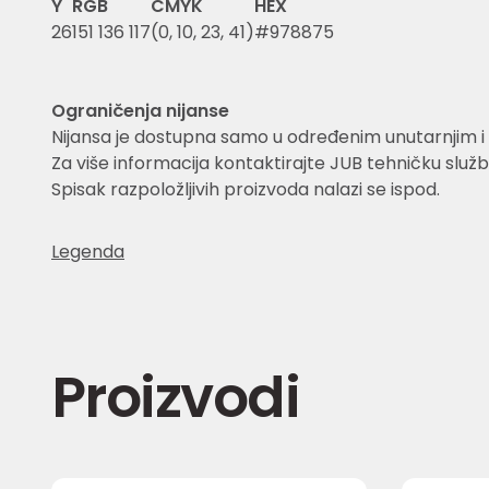
Y
RGB
CMYK
HEX
26
151 136 117
(0, 10, 23, 41)
#978875
Ograničenja nijanse
Nijansa je dostupna samo u određenim unutarnjim i 
Za više informacija kontaktirajte JUB tehničku služb
Spisak razpoložljivih proizvoda nalazi se ispod.
Legenda
Proizvodi