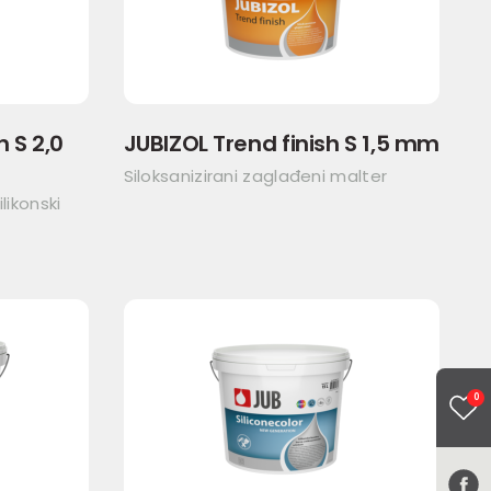
h S 2,0
JUBIZOL Trend finish S 1,5 mm
Siloksanizirani zaglađeni malter
likonski
0