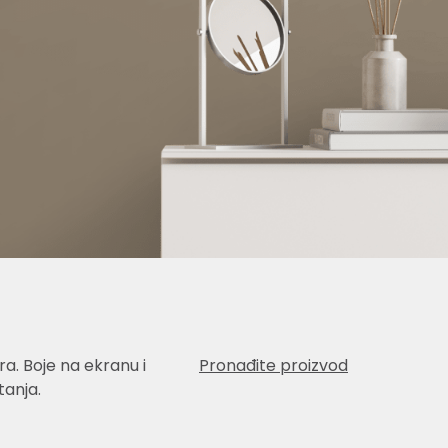
a. Boje na ekranu i
Pronađite proizvod
anja.