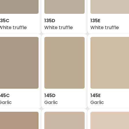
135C
135D
135E
White truffle
White truffle
White truffle
145C
145D
145E
Garlic
Garlic
Garlic