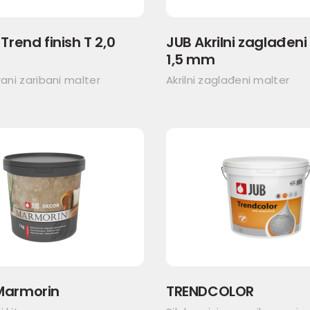
Trend finish T 2,0
JUB Akrilni zaglađeni
1,5 mm
rani zaribani malter
Akrilni zaglađeni malter
Marmorin
TRENDCOLOR