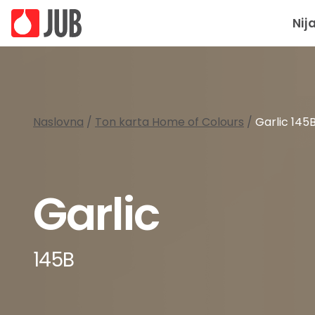
Nij
Naslovna
/
Ton karta Home of Colours
/
Garlic 145
Garlic
145B