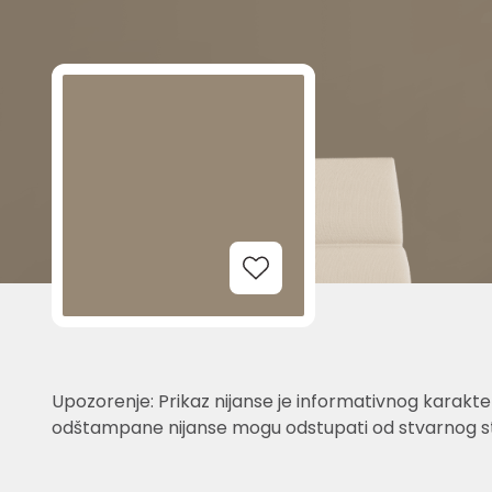
Add to Wishlist
Upozorenje: Prikaz nijanse je informativnog karakter
odštampane nijanse mogu odstupati od stvarnog st