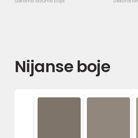
Silikatna lazurna boja
Dekorativni
Nijanse boje