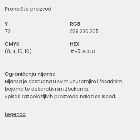
Pronađite proizvod
Y
RGB
72
229 220 205
CMYK
HEX
(0, 4, 10, 10)
#E5DCCD
Ograničenja nijanse
Nijansa je dostupna u svim unutarnjim i fasadnim
bojama te dekorativnim žbukama.
Spisak razpoložljivih proizvoda nalazi se ispod.
Legenda