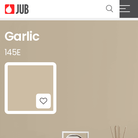
Garlic
145E
Add to Wishlist