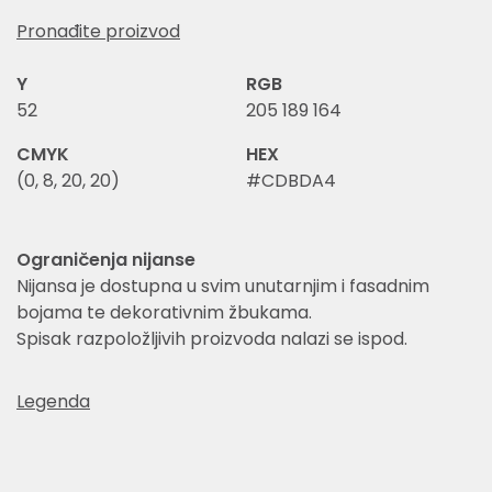
Pronađite proizvod
Y
RGB
52
205 189 164
CMYK
HEX
(0, 8, 20, 20)
#CDBDA4
Ograničenja nijanse
Nijansa je dostupna u svim unutarnjim i fasadnim
bojama te dekorativnim žbukama.
Spisak razpoložljivih proizvoda nalazi se ispod.
Legenda