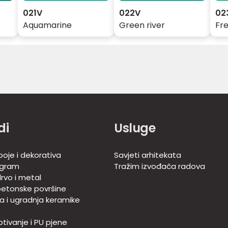
021V
022V
02
Aquamarine
Green river
Fr
di
Usluge
boje i dekorativa
Savjeti arhitekata
ogram
Tražim izvođača radova
rvo i metal
betonske površine
ja i ugradnja keramike
tivanje i PU pjene