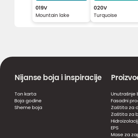
019V
020V
Mountain lake
Turquoise
Nijanse boja i inspiracije
Proizvo
Ton karta
Unutrašnje 
Boja godine
Fasadni pr
Sheme boja
Zaštita za d
Zaštita za 
Hidroizolaci
EPS
Mase za zap