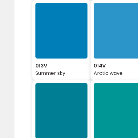
013V
014V
Summer sky
Arctic wave