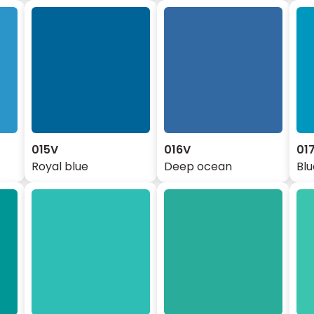
015V
016V
01
Royal blue
Deep ocean
Blu