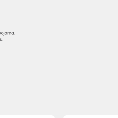
bojama.
u.