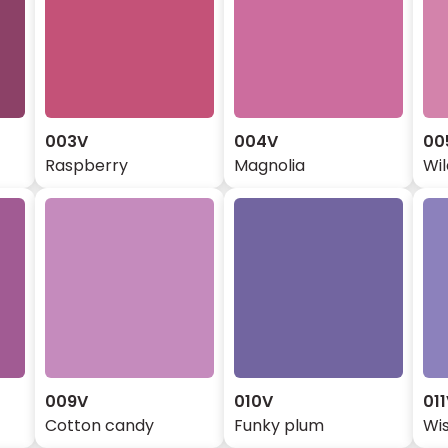
003V
004V
00
Raspberry
Magnolia
Wi
009V
010V
01
Cotton candy
Funky plum
Wis