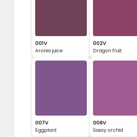
001V
002V
Aronia juice
Dragon fruit
007V
008V
Eggplant
Sassy orchid