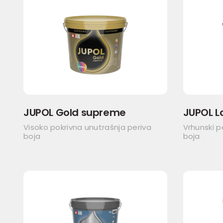
JUPOL Gold supreme
JUPOL L
Visoko pokrivna unutrašnja periva
Vrhunski p
boja
boja