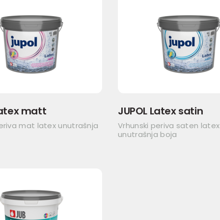
atex matt
JUPOL Latex satin
eriva mat latex unutrašnja
Vrhunski periva saten latex
unutrašnja boja