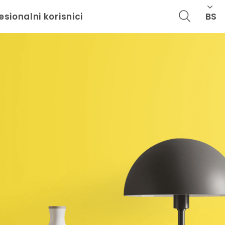
BS
esionalni korisnici