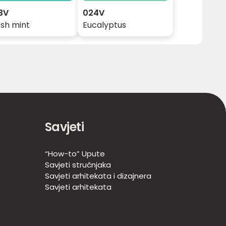
3V
024V
esh mint
Eucalyptus
Savjeti
“How-to” Upute
Savjeti stručnjaka
Savjeti arhitekata i dizajnera
Savjeti arhitekata