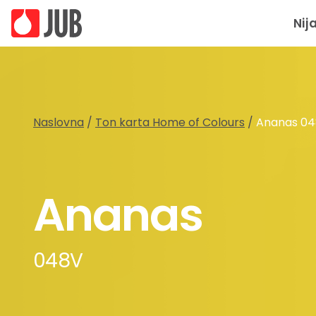
Nij
Naslovna
/
Ton karta Home of Colours
/
Ananas 0
Ananas
048V