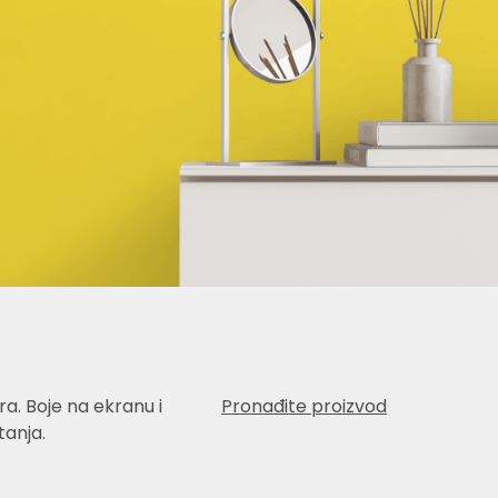
a. Boje na ekranu i
Pronađite proizvod
anja.