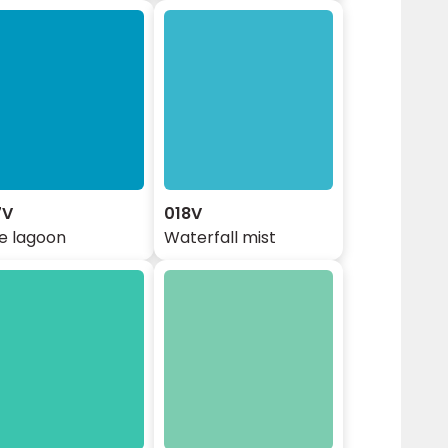
7V
018V
e lagoon
Waterfall mist