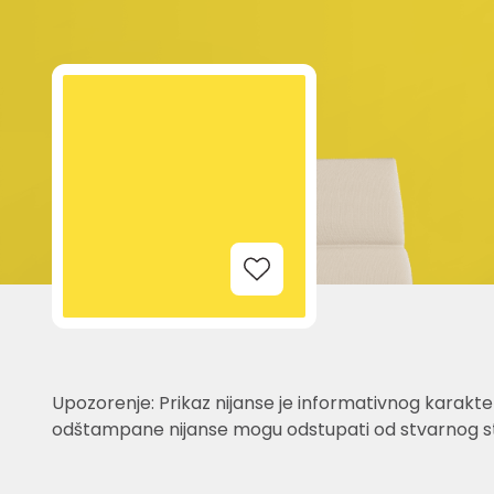
Add to Wishlist
Upozorenje: Prikaz nijanse je informativnog karakter
odštampane nijanse mogu odstupati od stvarnog st