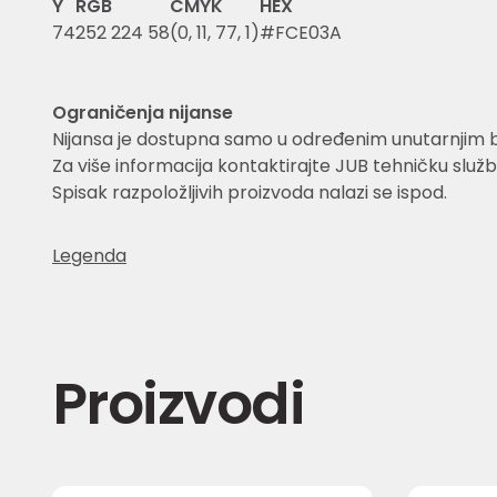
Y
RGB
CMYK
HEX
74
252 224 58
(0, 11, 77, 1)
#FCE03A
Ograničenja nijanse
Nijansa je dostupna samo u određenim unutarnjim 
Za više informacija kontaktirajte JUB tehničku služb
Spisak razpoložljivih proizvoda nalazi se ispod.
Legenda
Proizvodi