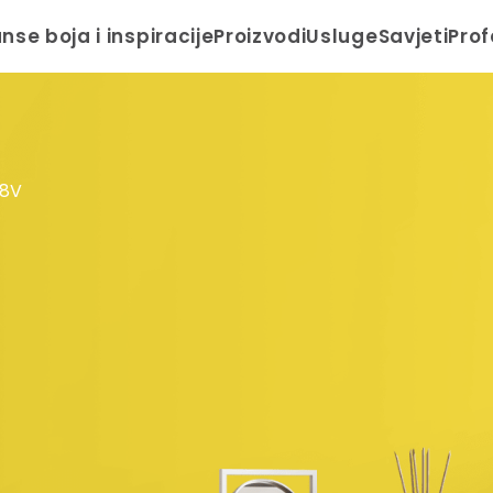
anse boja i inspiracije
Proizvodi
Usluge
Savjeti
Prof
48V