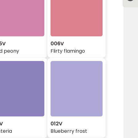
5V
006V
ld peony
Flirty flamingo
1V
012V
teria
Blueberry frost