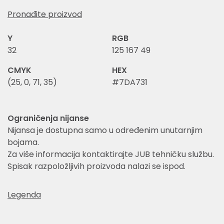
Pronađite proizvod
Y
RGB
32
125 167 49
CMYK
HEX
(25, 0, 71, 35)
#7DA731
Ograničenja nijanse
Nijansa je dostupna samo u određenim unutarnjim
bojama.
Za više informacija kontaktirajte JUB tehničku službu.
Spisak razpoložljivih proizvoda nalazi se ispod.
Legenda