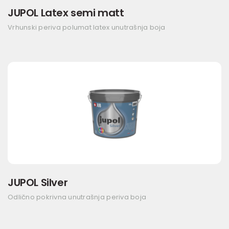
JUPOL Latex semi matt
Vrhunski periva polumat latex unutrašnja boja
JUPOL Silver
Odlično pokrivna unutrašnja periva boja