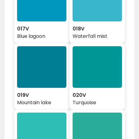
017V
018V
Blue lagoon
Waterfall mist
019V
020V
Mountain lake
Turquoise