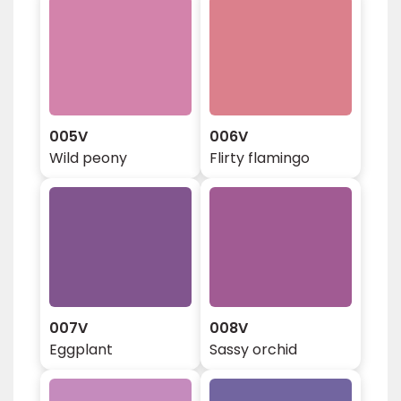
005V
006V
Wild peony
Flirty flamingo
007V
008V
Eggplant
Sassy orchid