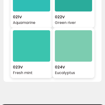
021V
022V
Aquamarine
Green river
023V
024V
Fresh mint
Eucalyptus