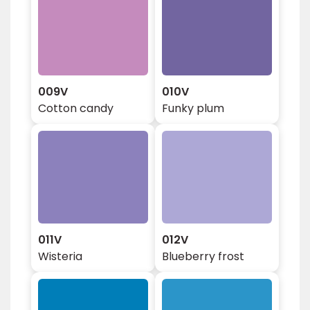
009V
010V
Cotton candy
Funky plum
011V
012V
Wisteria
Blueberry frost