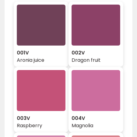
001V
002V
Aronia juice
Dragon fruit
003V
004V
Raspberry
Magnolia