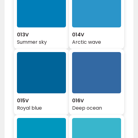
013V
014V
Summer sky
Arctic wave
015V
016V
Royal blue
Deep ocean