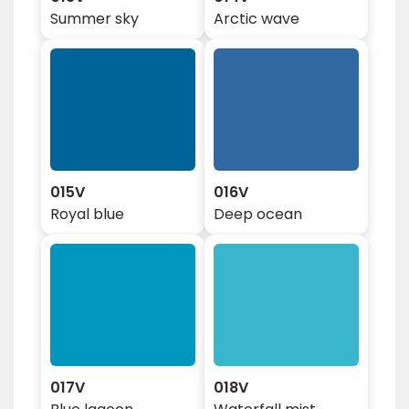
Summer sky
Arctic wave
015V
016V
Royal blue
Deep ocean
017V
018V