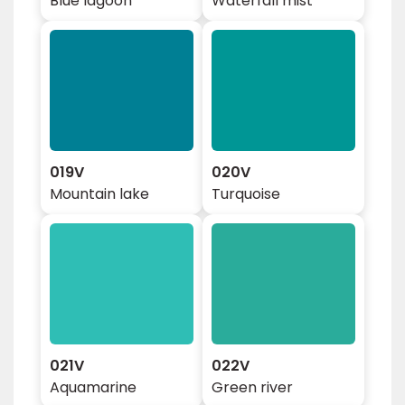
Blue lagoon
Waterfall mist
019V
020V
Mountain lake
Turquoise
021V
022V
Aquamarine
Green river