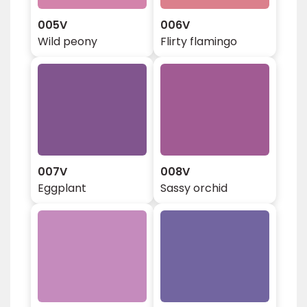
005V
006V
Wild peony
Flirty flamingo
007V
008V
Eggplant
Sassy orchid