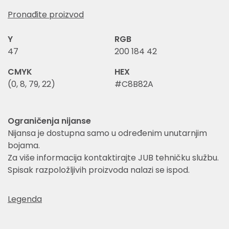
Pronađite proizvod
Y
RGB
47
200 184 42
CMYK
HEX
(0, 8, 79, 22)
#C8B82A
Ograničenja nijanse
Nijansa je dostupna samo u određenim unutarnjim
bojama.
Za više informacija kontaktirajte JUB tehničku službu.
Spisak razpoložljivih proizvoda nalazi se ispod.
Legenda