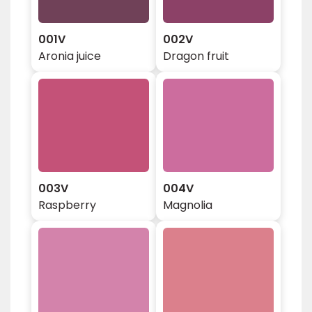
001V
002V
Aronia juice
Dragon fruit
003V
004V
Raspberry
Magnolia