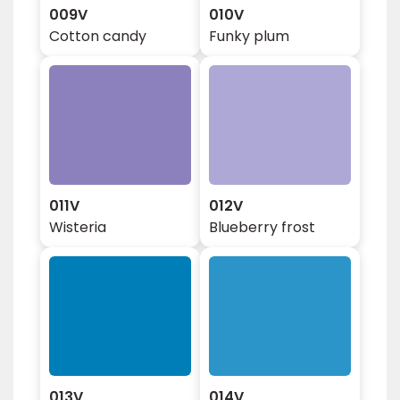
009V
010V
Cotton candy
Funky plum
011V
012V
Wisteria
Blueberry frost
013V
014V