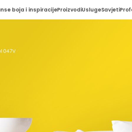
anse boja i inspiracije
Proizvodi
Usluge
Savjeti
Prof
l 047V