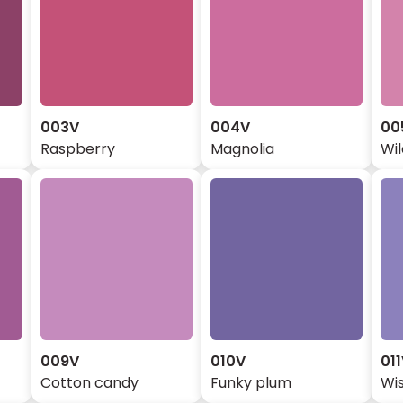
003V
004V
00
Raspberry
Magnolia
Wi
009V
010V
01
Cotton candy
Funky plum
Wis