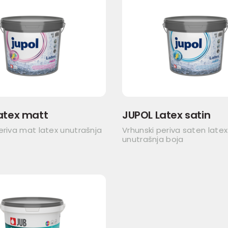
atex matt
JUPOL Latex satin
eriva mat latex unutrašnja
Vrhunski periva saten latex
unutrašnja boja