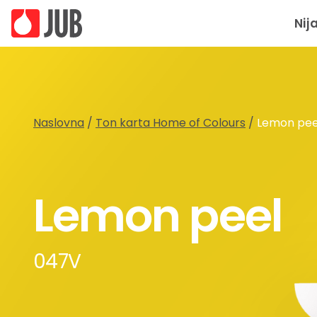
Nij
Naslovna
/
Ton karta Home of Colours
/
Lemon pee
Lemon peel
047V