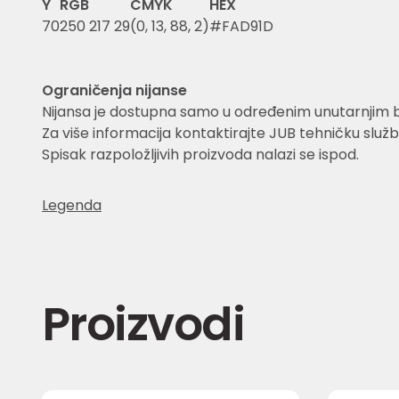
Y
RGB
CMYK
HEX
70
250 217 29
(0, 13, 88, 2)
#FAD91D
Ograničenja nijanse
Nijansa je dostupna samo u određenim unutarnjim 
Za više informacija kontaktirajte JUB tehničku služb
Spisak razpoložljivih proizvoda nalazi se ispod.
Legenda
Proizvodi