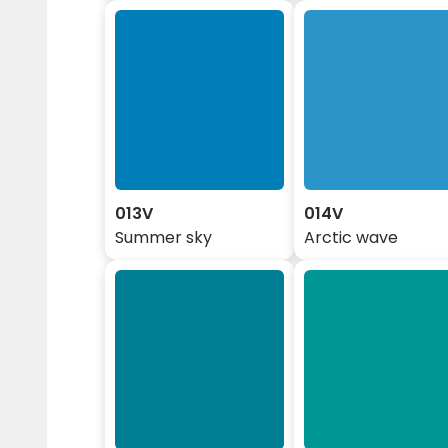
013V
014V
Summer sky
Arctic wave