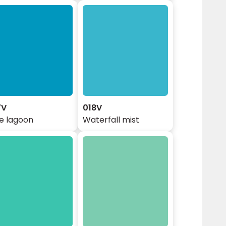
7V
018V
e lagoon
Waterfall mist