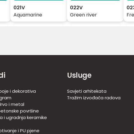
021V
022V
02
Aquamarine
Green river
Fr
di
Usluge
boje i dekorativa
Savjeti arhitekata
ogram
Tražim izvođača radova
rvo i metal
betonske površine
ja i ugradnja keramike
tivanje i PU pjene