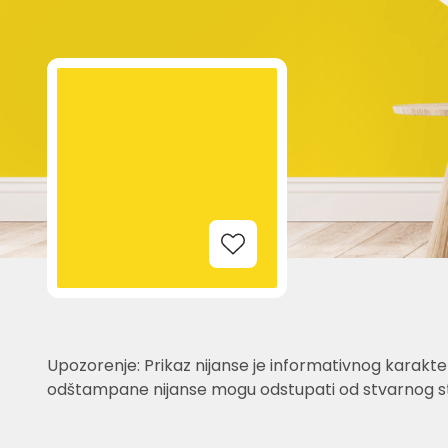
Add to Wishlist
Upozorenje: Prikaz nijanse je informativnog karakter
odštampane nijanse mogu odstupati od stvarnog st