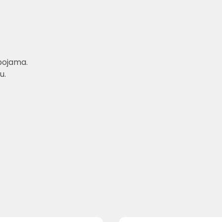
bojama.
u.