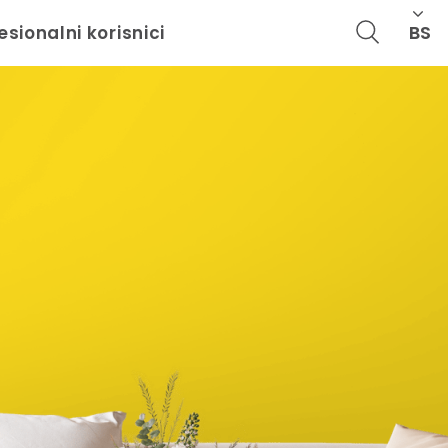
BS
esionalni korisnici