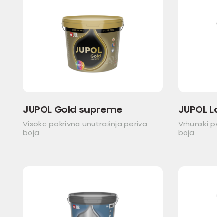
JUPOL Gold supreme
JUPOL L
Visoko pokrivna unutrašnja periva
Vrhunski p
boja
boja