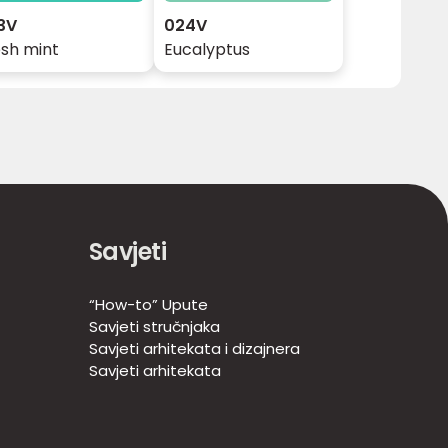
3V
024V
esh mint
Eucalyptus
Savjeti
“How-to” Upute
Savjeti stručnjaka
Savjeti arhitekata i dizajnera
Savjeti arhitekata