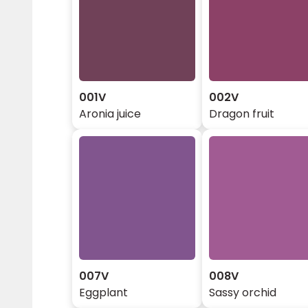
001V
002V
Aronia juice
Dragon fruit
007V
008V
Eggplant
Sassy orchid