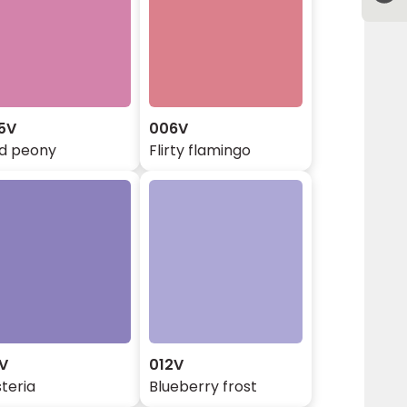
5V
006V
ld peony
Flirty flamingo
1V
012V
teria
Blueberry frost