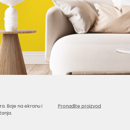
a. Boje na ekranu i
Pronađite proizvod
anja.