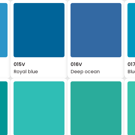
015V
016V
01
Royal blue
Deep ocean
Blu