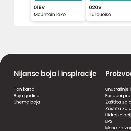
019V
020V
Mountain lake
Turquoise
Nijanse boja i inspiracije
Proizvo
Ton karta
Unutrašnje 
Boja godine
Fasadni pr
Sheme boja
Zaštita za d
Zaštita za 
Hidroizolaci
EPS
Mase za zap