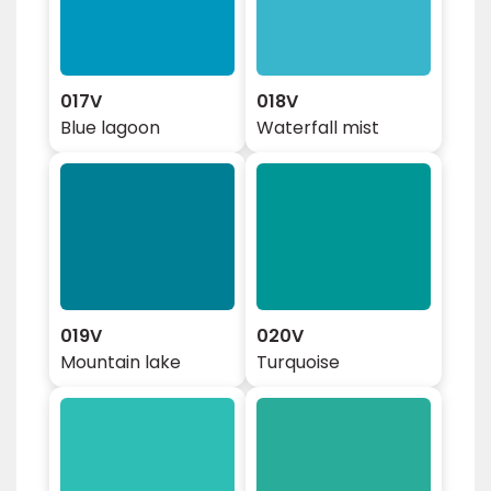
017V
018V
Blue lagoon
Waterfall mist
019V
020V
Mountain lake
Turquoise