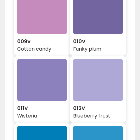
009V
010V
Cotton candy
Funky plum
011V
012V
Wisteria
Blueberry frost