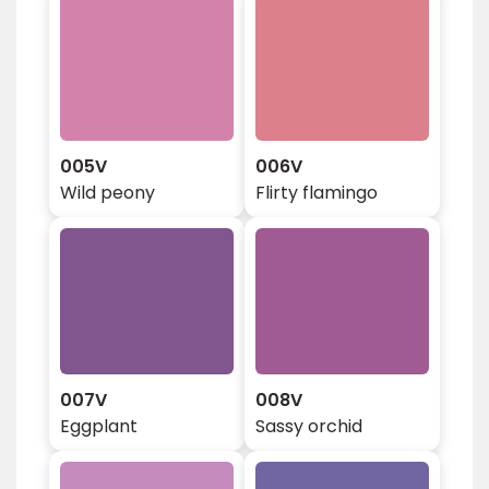
005V
006V
Wild peony
Flirty flamingo
007V
008V
Eggplant
Sassy orchid