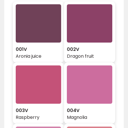
001V
002V
Aronia juice
Dragon fruit
003V
004V
Raspberry
Magnolia