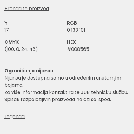
Pronađite proizvod
Y
RGB
17
0 133 101
CMYK
HEX
(100, 0, 24, 48)
#008565
Ograničenja nijanse
Nijansa je dostupna samo u određenim unutarnjim
bojama.
Za više informacija kontaktirajte JUB tehničku službu.
Spisak razpoložljivih proizvoda nalazi se ispod.
Legenda