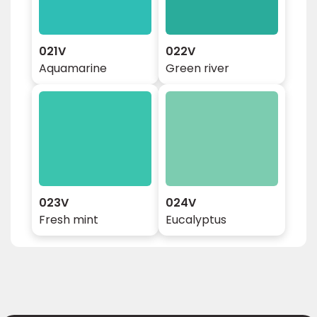
021V
022V
Aquamarine
Green river
023V
024V
Fresh mint
Eucalyptus