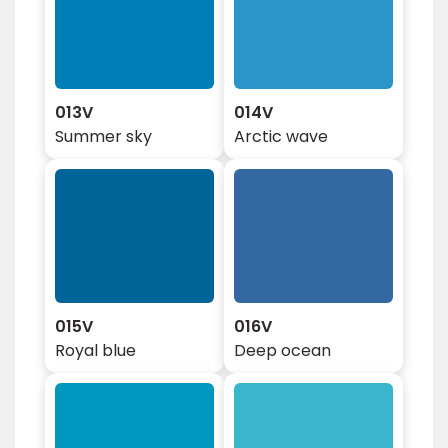
013V
014V
Summer sky
Arctic wave
015V
016V
Royal blue
Deep ocean