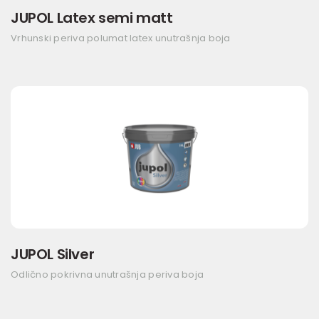
JUPOL Latex semi matt
Vrhunski periva polumat latex unutrašnja boja
JUPOL Silver
Odlično pokrivna unutrašnja periva boja