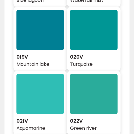
Blue lagoon
Waterfall mist
019V
020V
Mountain lake
Turquoise
021V
022V
Aquamarine
Green river