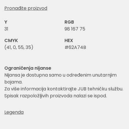
Pronađite proizvod
Y
RGB
31
98 167 75
CMYK
HEX
(41, 0, 55, 35)
#62A74B
Ograničenja nijanse
Nijansa je dostupna samo u određenim unutarnjim
bojama.
Za više informacija kontaktirajte JUB tehničku službu.
Spisak razpoložljivih proizvoda nalazi se ispod.
Legenda