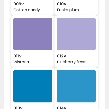
009V
010V
Cotton candy
Funky plum
011V
012V
Wisteria
Blueberry frost
013V
014V