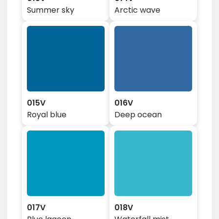
Summer sky
Arctic wave
015V
016V
Royal blue
Deep ocean
017V
018V