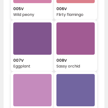
005V
006V
Wild peony
Flirty flamingo
007V
008V
Eggplant
Sassy orchid