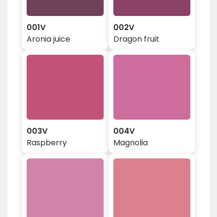
001V
002V
Aronia juice
Dragon fruit
003V
004V
Raspberry
Magnolia