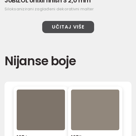
JUBIZOL Unixil finish S 2,0 mm
Siloksanizirani zaglađeni dekorativni malter
UČITAJ VIŠE
Nijanse boje