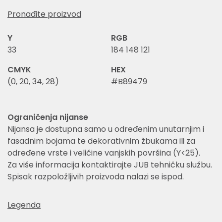
Pronađite proizvod
Y
RGB
33
184 148 121
CMYK
HEX
(0, 20, 34, 28)
#B89479
Ograničenja nijanse
Nijansa je dostupna samo u određenim unutarnjim i
fasadnim bojama te dekorativnim žbukama ili za
određene vrste i veličine vanjskih površina (Y<25).
Za više informacija kontaktirajte JUB tehničku službu.
Spisak razpoložljivih proizvoda nalazi se ispod.
Legenda