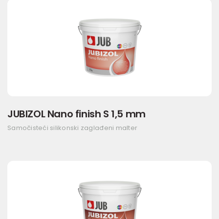
JUBIZOL Nano finish S 1,5 mm
Samočisteći silikonski zaglađeni malter