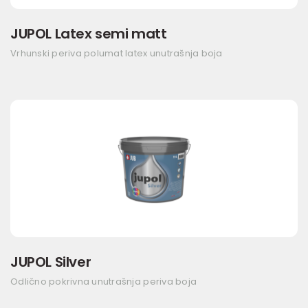
JUPOL Latex semi matt
Vrhunski periva polumat latex unutrašnja boja
JUPOL Silver
Odlično pokrivna unutrašnja periva boja