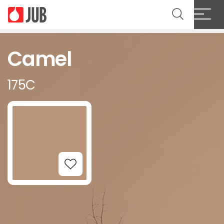
Camel
175C
Add to Wishlist