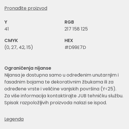
Pronađite proizvod
Y
RGB
41
217 158 125
CMYK
HEX
(0, 27, 42, 15)
#D99E7D
Ograničenja nijanse
Nijansa je dostupna samo u određenim unutarnjim i
fasadnim bojama te dekorativnim žbukama ili za
određene vrste i veličine vanjskih površina (Y<25).
Za više informacija kontaktirajte JUB tehničku službu.
Spisak razpoložljivih proizvoda nalazi se ispod.
Legenda