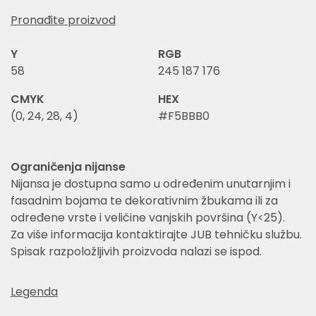
Pronađite proizvod
Y
RGB
58
245 187 176
CMYK
HEX
(0, 24, 28, 4)
#F5BBB0
Ograničenja nijanse
Nijansa je dostupna samo u određenim unutarnjim i
fasadnim bojama te dekorativnim žbukama ili za
određene vrste i veličine vanjskih površina (Y<25).
Za više informacija kontaktirajte JUB tehničku službu.
Spisak razpoložljivih proizvoda nalazi se ispod.
Legenda