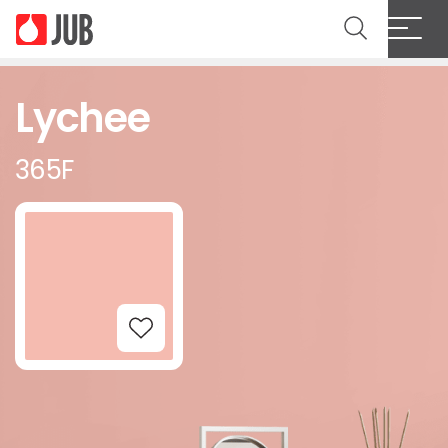
Lychee
365F
Add to Wishlist