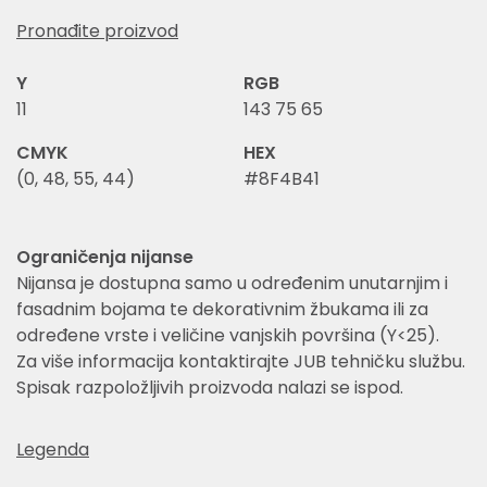
Pronađite proizvod
Y
RGB
11
143 75 65
CMYK
HEX
(0, 48, 55, 44)
#8F4B41
Ograničenja nijanse
Nijansa je dostupna samo u određenim unutarnjim i
fasadnim bojama te dekorativnim žbukama ili za
određene vrste i veličine vanjskih površina (Y<25).
Za više informacija kontaktirajte JUB tehničku službu.
Spisak razpoložljivih proizvoda nalazi se ispod.
Legenda