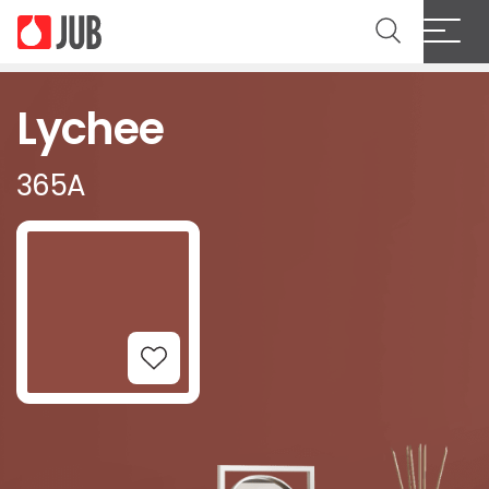
Lychee
365A
Add to Wishlist