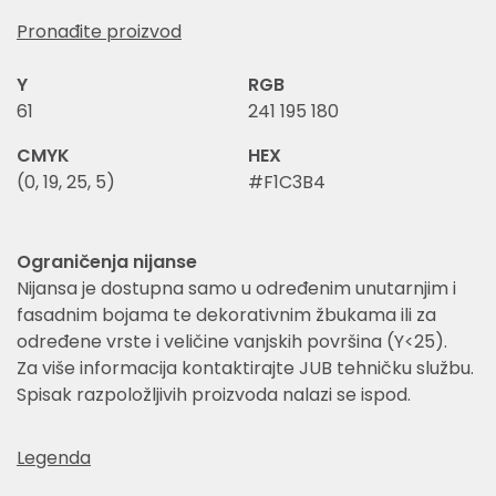
Pronađite proizvod
Y
RGB
61
241 195 180
CMYK
HEX
(0, 19, 25, 5)
#F1C3B4
Ograničenja nijanse
Nijansa je dostupna samo u određenim unutarnjim i
fasadnim bojama te dekorativnim žbukama ili za
određene vrste i veličine vanjskih površina (Y<25).
Za više informacija kontaktirajte JUB tehničku službu.
Spisak razpoložljivih proizvoda nalazi se ispod.
Legenda