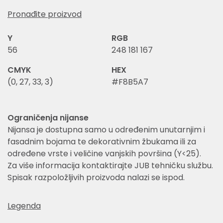
Pronađite proizvod
Y
RGB
56
248 181 167
CMYK
HEX
(0, 27, 33, 3)
#F8B5A7
Ograničenja nijanse
Nijansa je dostupna samo u određenim unutarnjim i
fasadnim bojama te dekorativnim žbukama ili za
određene vrste i veličine vanjskih površina (Y<25).
Za više informacija kontaktirajte JUB tehničku službu.
Spisak razpoložljivih proizvoda nalazi se ispod.
Legenda