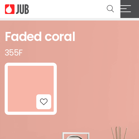
Faded coral
355F
Add to Wishlist