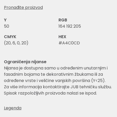
Pronađite proizvod
Y
RGB
50
164 192 205
CMYK
HEX
(20, 6, 0, 20)
#A4C0CD
Ograničenja nijanse
Nijansa je dostupna samo u određenim unutarnjim i
fasadnim bojama te dekorativnim žbukama ili za
određene vrste i veličine vanjskih površina (Y<25).
Za više informacija kontaktirajte JUB tehničku službu.
Spisak razpoložljivih proizvoda nalazi se ispod.
Legenda