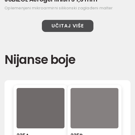
Oplemenjeni mikroarmirni silikonski zaglađeni malter
UČITAJ VIŠE
Nijanse boje