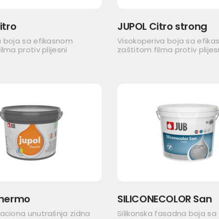
itro
JUPOL Citro strong
a boja sa efikasnom
Visokoperiva boja sa efik
lma protiv plijesni
zaštitom filma protiv plijes
Thermo
SILICONECOLOR San
aciona unutrašnja zidna
Silikonska fasadna boja sa