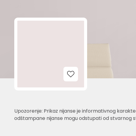
Add to Wishlist
Upozorenje: Prikaz nijanse je informativnog karakter
odštampane nijanse mogu odstupati od stvarnog st