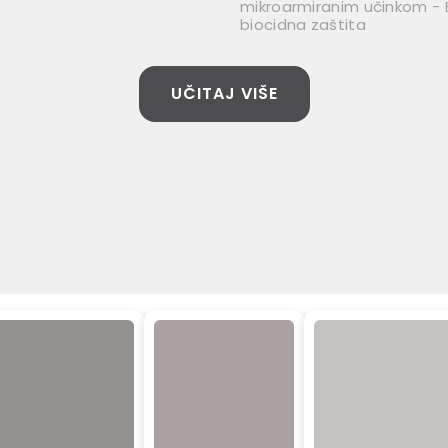
mikroarmiranim učinkom -
biocidna zaštita
UČITAJ VIŠE