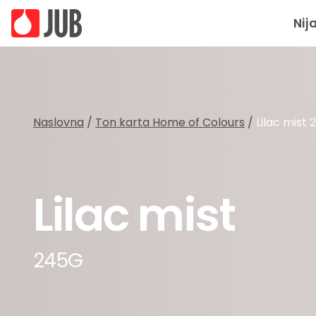
Nij
Naslovna
/
Ton karta Home of Colours
/
Lilac mist
Lilac mist
245G