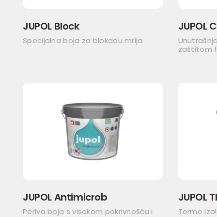
JUPOL Block
JUPOL C
Specijalna boja za blokadu mrlja
Unutrašnj
zaštitom fi
JUPOL Antimicrob
JUPOL 
Periva boja s visokom pokrivnošću i
Termo izol