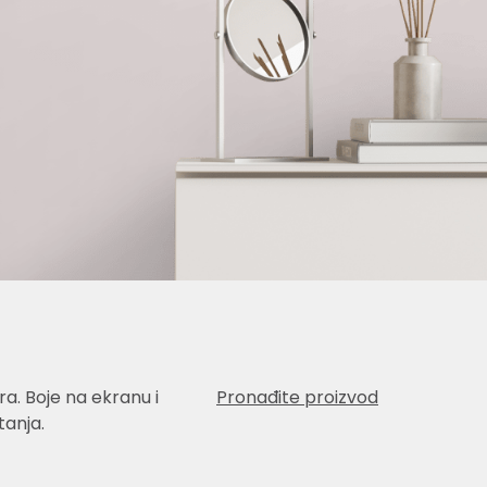
a. Boje na ekranu i
Pronađite proizvod
anja.