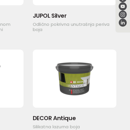
JUPOL Silver
asnom
Odlično pokrivna unutrašnja periva
ni
boja
DECOR Antique
Silikatna lazurna boja