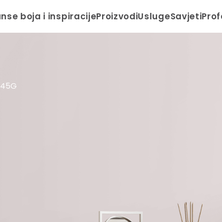
anse boja i inspiracije
Proizvodi
Usluge
Savjeti
Prof
 245G