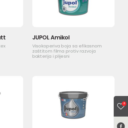
tt
JUPOL Amikol
tex
Visokoperiva boja sa efikasnom
zaštitom filma protiv razvoja
bakterija i plijesni
0