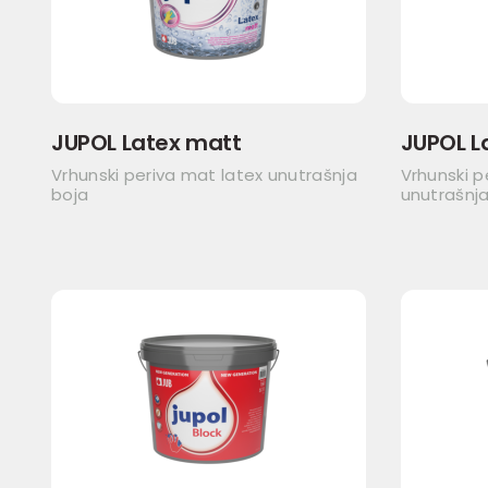
JUPOL Latex matt
JUPOL L
Vrhunski periva mat latex unutrašnja
Vrhunski p
boja
unutrašnja