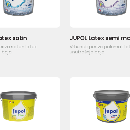
atex satin
JUPOL Latex semi ma
eriva saten latex
Vrhunski periva polumat la
 boja
unutrašnja boja