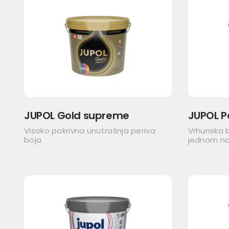
JUPOL Gold supreme
JUPOL P
Visoko pokrivna unutrašnja periva
Vrhunska b
boja
jednom n