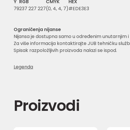
Y
RGB
CMYK
HEX
79
237 227 227
(0, 4, 4, 7)
#EDE3E3
Ograničenja nijanse
Nijansa je dostupna samo u određenim unutarnjim i 
Za više informacija kontaktirajte JUB tehničku služb
Spisak razpoložljivih proizvoda nalazi se ispod.
Legenda
Proizvodi