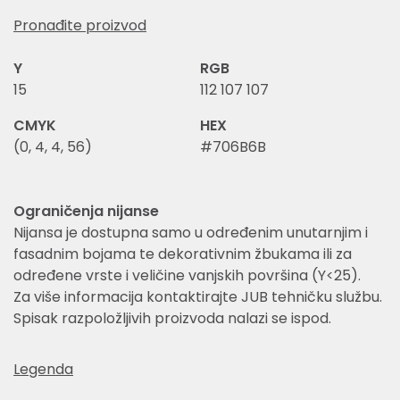
Pronađite proizvod
Y
RGB
15
112 107 107
CMYK
HEX
(0, 4, 4, 56)
#706B6B
Ograničenja nijanse
Nijansa je dostupna samo u određenim unutarnjim i
fasadnim bojama te dekorativnim žbukama ili za
određene vrste i veličine vanjskih površina (Y<25).
Za više informacija kontaktirajte JUB tehničku službu.
Spisak razpoložljivih proizvoda nalazi se ispod.
Legenda