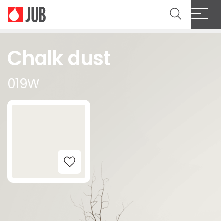
Chalk dust
019W
Add to Wishlist