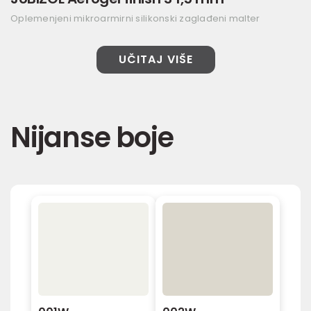
Oplemenjeni mikroarmirni silikonski zaglađeni malter
UČITAJ VIŠE
Nijanse boje