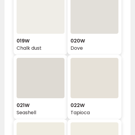
019W
020W
Chalk dust
Dove
021W
022W
Seashell
Tapioca