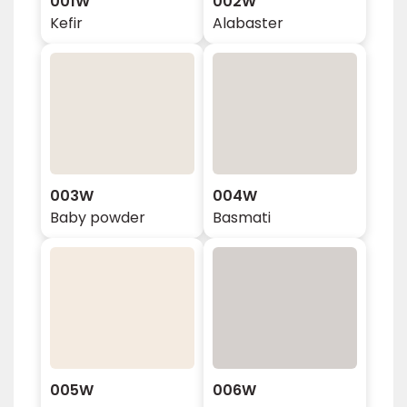
001W
002W
Kefir
Alabaster
003W
004W
Baby powder
Basmati
005W
006W