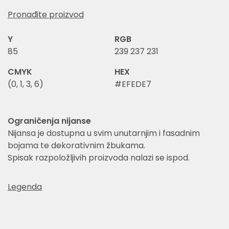
Pronađite proizvod
Y
RGB
85
239 237 231
CMYK
HEX
(0, 1, 3, 6)
#EFEDE7
Ograničenja nijanse
Nijansa je dostupna u svim unutarnjim i fasadnim
bojama te dekorativnim žbukama.
Spisak razpoložljivih proizvoda nalazi se ispod.
Legenda