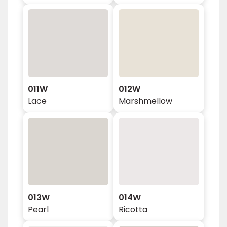
011W
012W
Lace
Marshmellow
013W
014W
Pearl
Ricotta