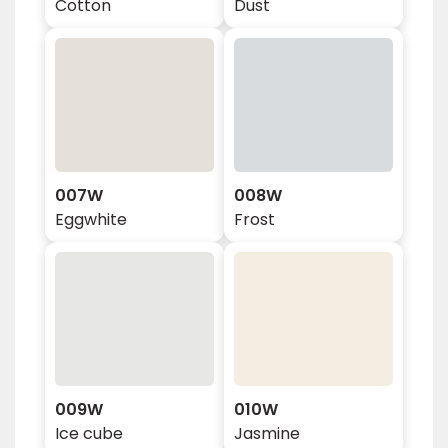
Cotton
Dust
007W
008W
Eggwhite
Frost
009W
010W
Ice cube
Jasmine