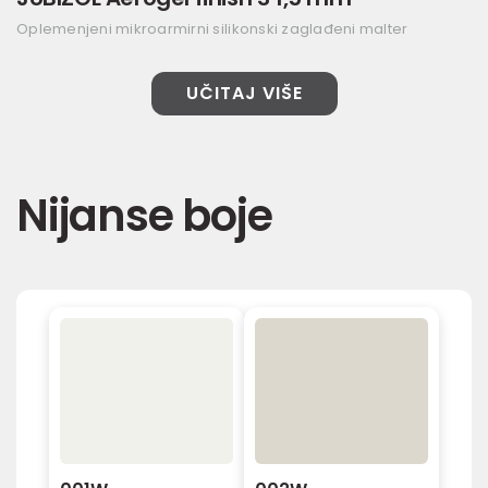
Oplemenjeni mikroarmirni silikonski zaglađeni malter
UČITAJ VIŠE
Nijanse boje