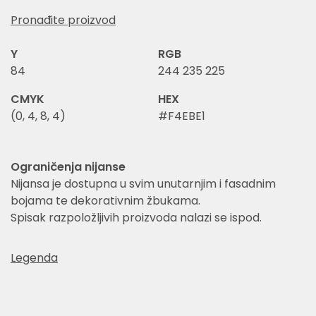
Pronađite proizvod
Y
RGB
84
244 235 225
CMYK
HEX
(0, 4, 8, 4)
#F4EBE1
Ograničenja nijanse
Nijansa je dostupna u svim unutarnjim i fasadnim
bojama te dekorativnim žbukama.
Spisak razpoložljivih proizvoda nalazi se ispod.
Legenda