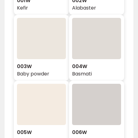
001W
002W
Kefir
Alabaster
003W
004W
Baby powder
Basmati
005W
006W