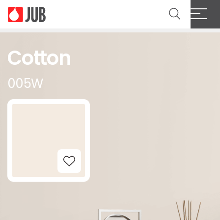
Cotton
005W
Add to Wishlist