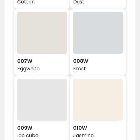
Cotton
Dust
007W
008W
Eggwhite
Frost
009W
010W
Ice cube
Jasmine