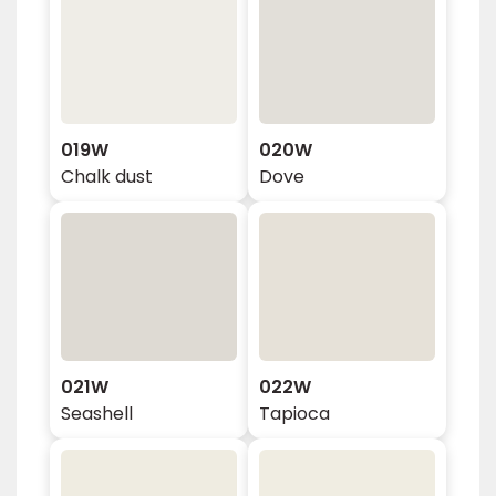
019W
020W
Chalk dust
Dove
021W
022W
Seashell
Tapioca