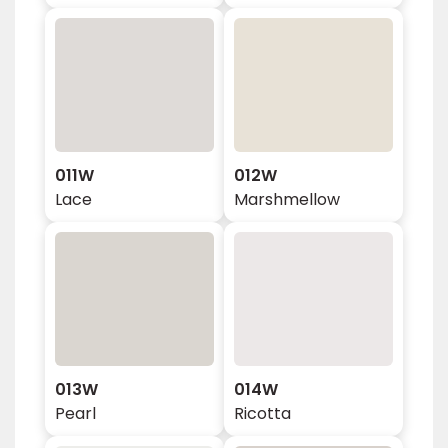
011W
012W
Lace
Marshmellow
013W
014W
Pearl
Ricotta