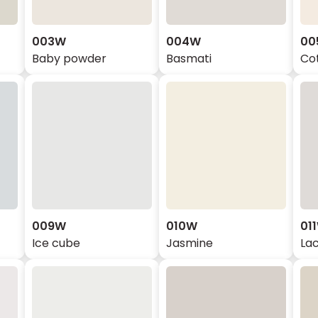
003W
004W
00
Baby powder
Basmati
Co
009W
010W
01
Ice cube
Jasmine
La