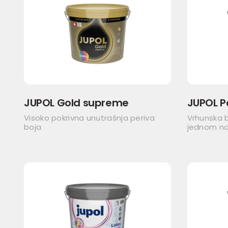
JUPOL Gold supreme
JUPOL P
Visoko pokrivna unutrašnja periva
Vrhunska b
boja
jednom n