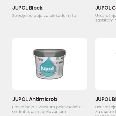
JUPOL Block
JUPOL C
Specijalna boja za blokadu mrlja
Unutrašnj
zaštitom fi
JUPOL Antimicrob
JUPOL Bi
Periva boja s visokom pokrivnošću i
Unutrašnja
antimikrobnim djelovanjem
za osobe k