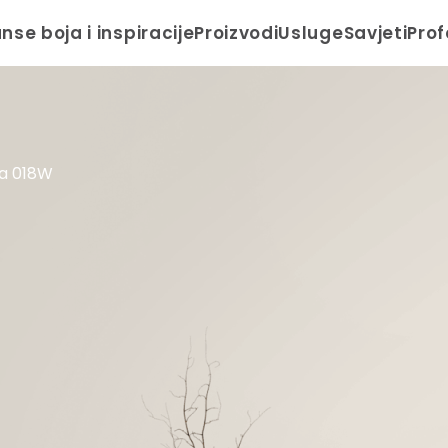
anse boja i inspiracije
Proizvodi
Usluge
Savjeti
Prof
a 018W