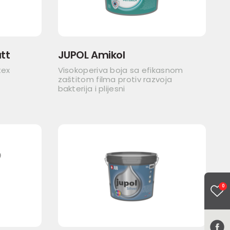
tt
JUPOL Amikol
tex
Visokoperiva boja sa efikasnom
zaštitom filma protiv razvoja
bakterija i plijesni
0