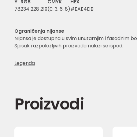
Y
RGB
CMYK
HEX
78
234 228 219
(0, 3, 6, 8)
#EAE4DB
Ograničenja nijanse
Nijansa je dostupna u svim unutarnjim i fasadnim 
Spisak razpoložljivih proizvoda nalazi se ispod.
Legenda
Proizvodi