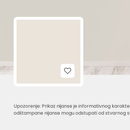
Add to Wishlist
Upozorenje: Prikaz nijanse je informativnog karakter
odštampane nijanse mogu odstupati od stvarnog st