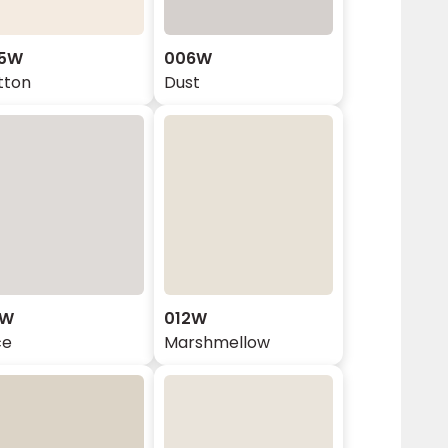
5W
006W
tton
Dust
1W
012W
ce
Marshmellow