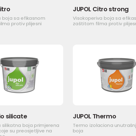
itro
JUPOL Citro strong
a boja sa efikasnom
Visokoperiva boja sa efik
lma protiv plijesni
zaštitom filma protiv plijes
o silicate
JUPOL Thermo
 silikatna boja primjerena
Termo izolaciona unutrašn
oje su preosjetljive na
boja