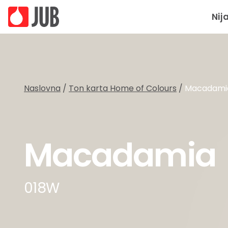
Nij
Naslovna
/
Ton karta Home of Colours
/
Macadami
Macadamia
018W