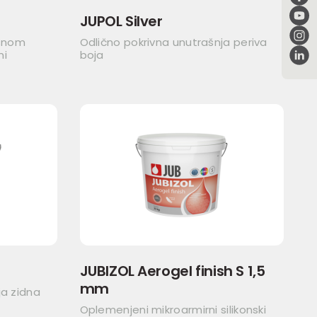
JUPOL Silver
asnom
Odlično pokrivna unutrašnja periva
ni
boja
JUBIZOL Aerogel finish S 1,5
mm
ja zidna
Oplemenjeni mikroarmirni silikonski