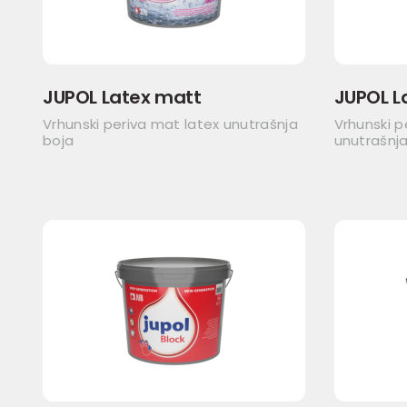
JUPOL Latex matt
JUPOL L
Vrhunski periva mat latex unutrašnja
Vrhunski p
boja
unutrašnja