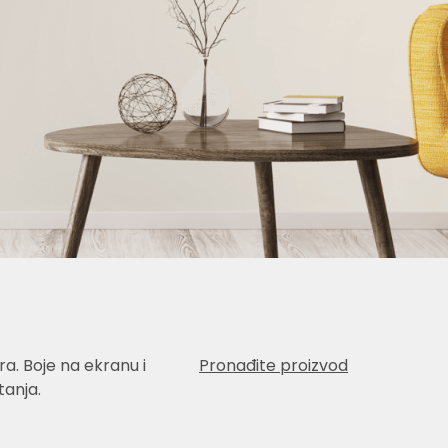
a. Boje na ekranu i
Pronađite proizvod
anja.