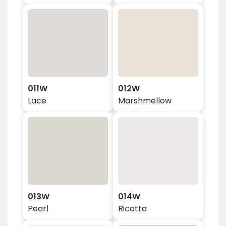
011W
012W
Lace
Marshmellow
013W
014W
Pearl
Ricotta