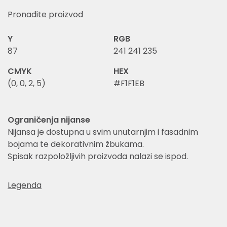
Pronađite proizvod
Y
RGB
87
241 241 235
CMYK
HEX
(0, 0, 2, 5)
#F1F1EB
Ograničenja nijanse
Nijansa je dostupna u svim unutarnjim i fasadnim
bojama te dekorativnim žbukama.
Spisak razpoložljivih proizvoda nalazi se ispod.
Legenda