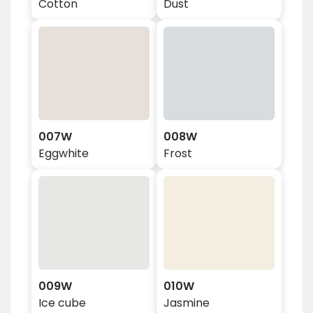
Cotton
Dust
007W
008W
Eggwhite
Frost
009W
010W
Ice cube
Jasmine