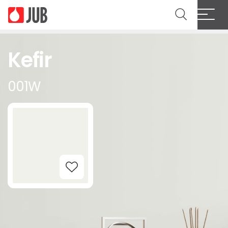
Kefir
001W
Add to Wishlist