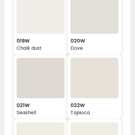
019W
020W
Chalk dust
Dove
021W
022W
Seashell
Tapioca