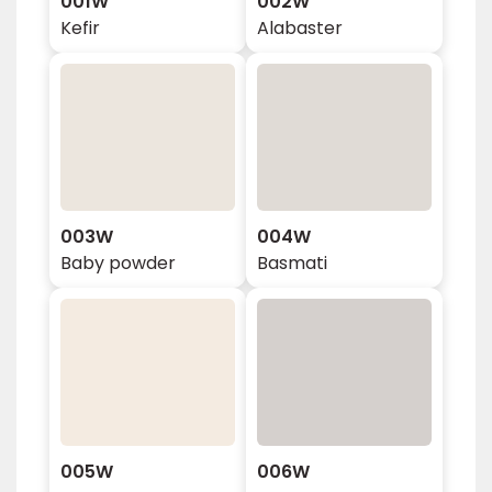
001W
002W
Kefir
Alabaster
003W
004W
Baby powder
Basmati
005W
006W