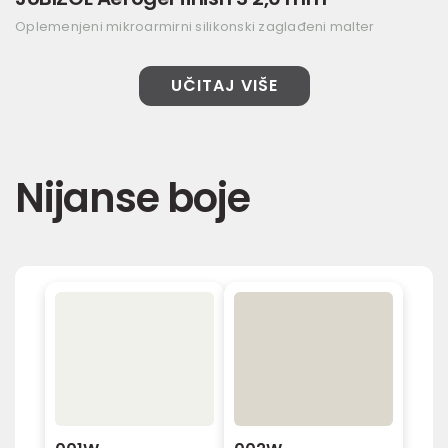
Oplemenjeni mikroarmirni silikonski zaglađeni malter
UČITAJ VIŠE
Nijanse boje