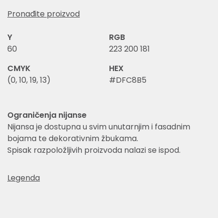
Pronađite proizvod
Y
RGB
60
223 200 181
CMYK
HEX
(0, 10, 19, 13)
#DFC8B5
Ograničenja nijanse
Nijansa je dostupna u svim unutarnjim i fasadnim
bojama te dekorativnim žbukama.
Spisak razpoložljivih proizvoda nalazi se ispod.
Legenda