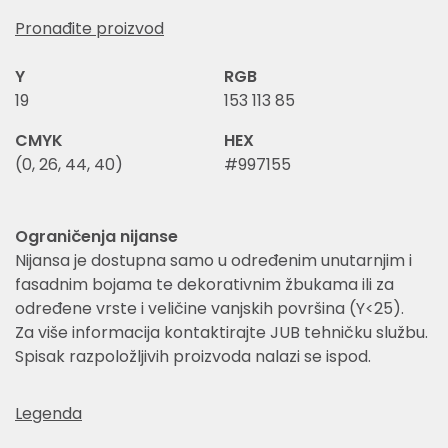
Pronađite proizvod
Y
RGB
19
153 113 85
CMYK
HEX
(0, 26, 44, 40)
#997155
Ograničenja nijanse
Nijansa je dostupna samo u određenim unutarnjim i
fasadnim bojama te dekorativnim žbukama ili za
određene vrste i veličine vanjskih površina (Y<25).
Za više informacija kontaktirajte JUB tehničku službu.
Spisak razpoložljivih proizvoda nalazi se ispod.
Legenda