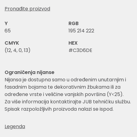
Pronađite proizvod
Y
RGB
65
195 214 222
CMYK
HEX
(12, 4, 0, 13)
#C3D6DE
Ograničenja nijanse
Nijansa je dostupna samo u određenim unutarnjim i
fasadnim bojama te dekorativnim žbukama ili za
određene vrste i veličine vanjskih površina (Y<25).
Za više informacija kontaktirajte JUB tehničku službu.
Spisak razpoložljivih proizvoda nalazi se ispod.
Legenda