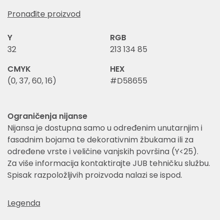
Pronađite proizvod
Y
RGB
32
213 134 85
CMYK
HEX
(0, 37, 60, 16)
#D58655
Ograničenja nijanse
Nijansa je dostupna samo u određenim unutarnjim i
fasadnim bojama te dekorativnim žbukama ili za
određene vrste i veličine vanjskih površina (Y<25).
Za više informacija kontaktirajte JUB tehničku službu.
Spisak razpoložljivih proizvoda nalazi se ispod.
Legenda