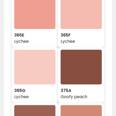
365E
365F
Lychee
Lychee
365G
375A
Lychee
Goofy peach