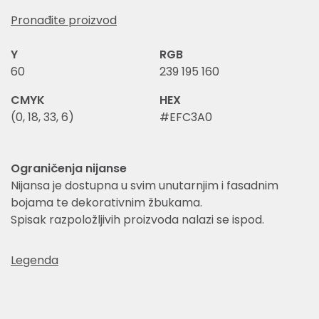
Pronađite proizvod
Y
RGB
60
239 195 160
CMYK
HEX
(0, 18, 33, 6)
#EFC3A0
Ograničenja nijanse
Nijansa je dostupna u svim unutarnjim i fasadnim
bojama te dekorativnim žbukama.
Spisak razpoložljivih proizvoda nalazi se ispod.
Legenda