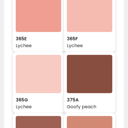
365E
365F
Lychee
Lychee
365G
375A
Lychee
Goofy peach