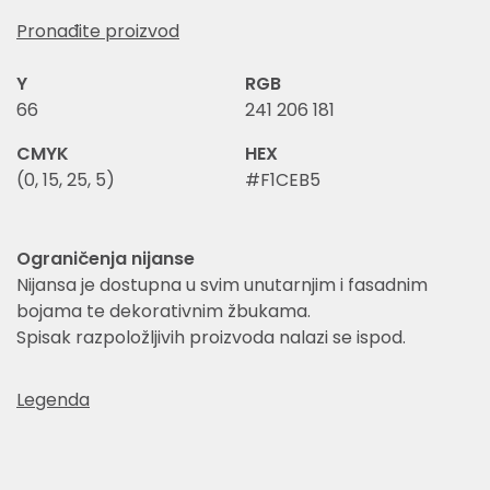
Pronađite proizvod
Y
RGB
66
241 206 181
CMYK
HEX
(0, 15, 25, 5)
#F1CEB5
Ograničenja nijanse
Nijansa je dostupna u svim unutarnjim i fasadnim
bojama te dekorativnim žbukama.
Spisak razpoložljivih proizvoda nalazi se ispod.
Legenda