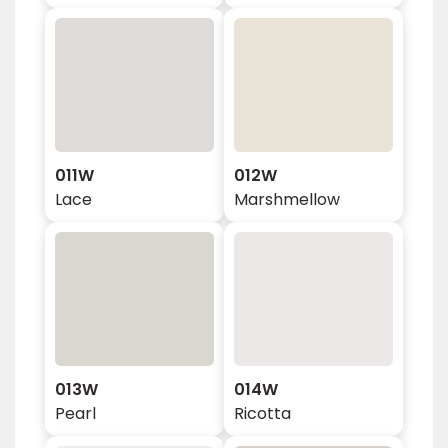
011W
012W
Lace
Marshmellow
013W
014W
Pearl
Ricotta