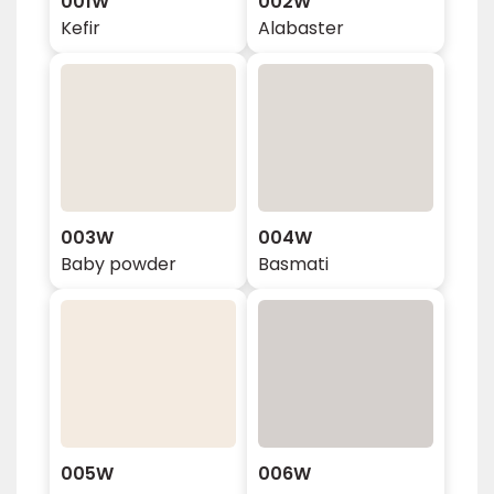
001W
002W
Kefir
Alabaster
003W
004W
Baby powder
Basmati
005W
006W