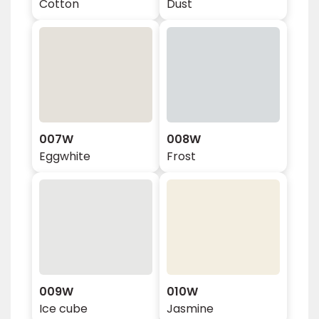
Cotton
Dust
007W
008W
Eggwhite
Frost
009W
010W
Ice cube
Jasmine