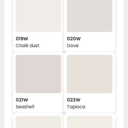
019W
020W
Chalk dust
Dove
021W
022W
Seashell
Tapioca