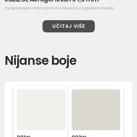
Oplemenjeni mikroarmirni silikonski zaglađeni malter
UČITAJ VIŠE
Nijanse boje