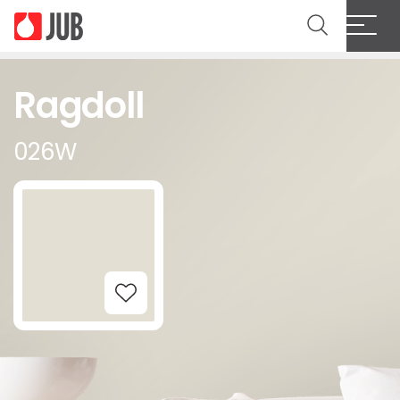
Ragdoll
026W
Add to Wishlist