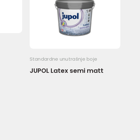
Stan
JUP
Standardne unutrašnje boje
JUPOL Latex semi matt