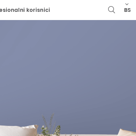
BS
esionalni korisnici