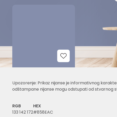
Add to Wishlist
Upozorenje: Prikaz nijanse je informativnog karakter
odštampane nijanse mogu odstupati od stvarnog st
RGB
HEX
133 142 172
#858EAC