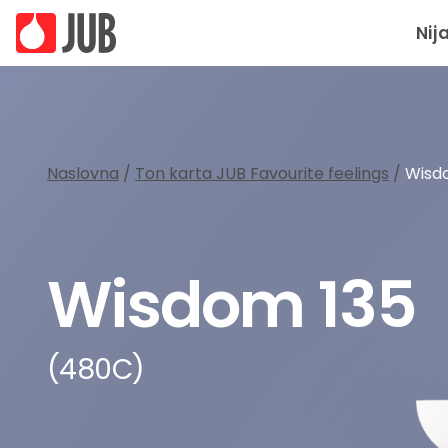
Nij
Naslovna
/
Ton karta JUB Favourite feelings
/
Wisd
Wisdom 135
(480C)