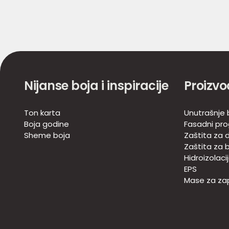
Nijanse boja i inspiracije
Proizvo
Ton karta
Unutrašnje 
Boja godine
Fasadni pr
Sheme boja
Zaštita za d
Zaštita za 
Hidroizolaci
EPS
Mase za zap