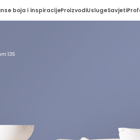
anse boja i inspiracije
Proizvodi
Usluge
Savjeti
Prof
om 135