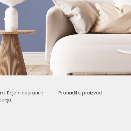
a. Boje na ekranu i
Pronađite proizvod
anja.