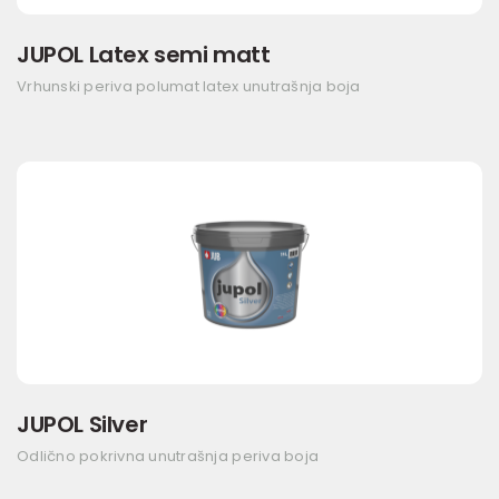
JUPOL Latex semi matt
Vrhunski periva polumat latex unutrašnja boja
JUPOL Silver
Odlično pokrivna unutrašnja periva boja