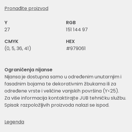
Pronađite proizvod
Y
RGB
27
151 144 97
CMYK
HEX
(0, 5, 36, 41)
#979061
Ograničenja nijanse
Nijansa je dostupna samo u određenim unutarnjim i
fasadnim bojama te dekorativnim žbukama ili za
određene vrste i veličine vanjskih površina (Y<25).
Za više informacija kontaktirajte JUB tehničku službu.
Spisak razpoložljivih proizvoda nalazi se ispod.
Legenda