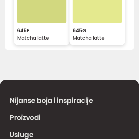
645F
645G
Matcha latte
Matcha latte
Nijanse boja i inspiracije
Proizvodi
Usluge