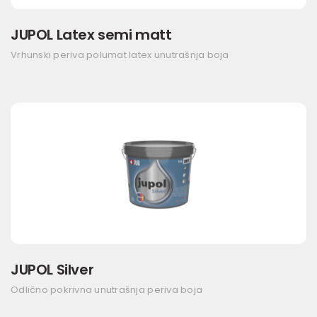
JUPOL Latex semi matt
Vrhunski periva polumat latex unutrašnja boja
JUPOL Silver
Odlično pokrivna unutrašnja periva boja