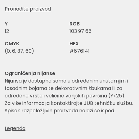
Pronađite proizvod
Y
RGB
12
103 97 65
CMYK
HEX
(0, 6, 37, 60)
#676141
Ograničenja nijanse
Nijansa je dostupna samo u određenim unutarnjim i
fasadnim bojama te dekorativnim žbukama ili za
određene vrste i veličine vanjskih površina (Y<25).
Za više informacija kontaktirajte JUB tehničku službu.
Spisak razpoložljivih proizvoda nalazi se ispod.
Legenda