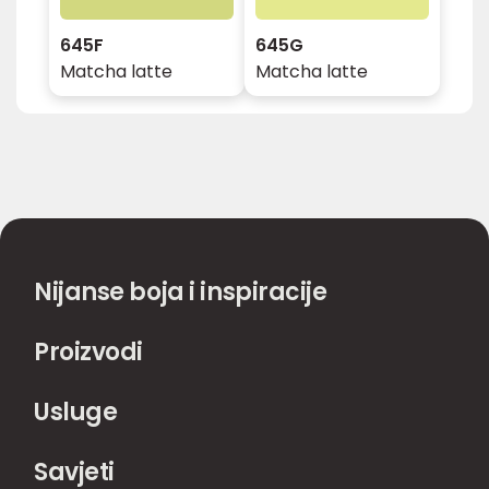
645F
645G
Matcha latte
Matcha latte
Nijanse boja i inspiracije
Proizvodi
Usluge
Savjeti