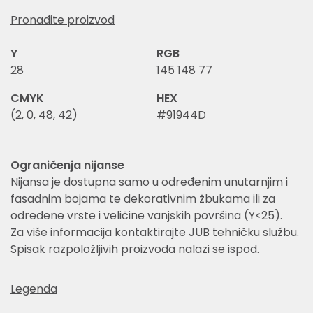
Pronađite proizvod
Y
RGB
28
145 148 77
CMYK
HEX
(2, 0, 48, 42)
#91944D
Ograničenja nijanse
Nijansa je dostupna samo u određenim unutarnjim i
fasadnim bojama te dekorativnim žbukama ili za
određene vrste i veličine vanjskih površina (Y<25).
Za više informacija kontaktirajte JUB tehničku službu.
Spisak razpoložljivih proizvoda nalazi se ispod.
Legenda