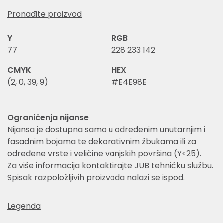
Pronađite proizvod
Y
RGB
77
228 233 142
CMYK
HEX
(2, 0, 39, 9)
#E4E98E
Ograničenja nijanse
Nijansa je dostupna samo u određenim unutarnjim i
fasadnim bojama te dekorativnim žbukama ili za
određene vrste i veličine vanjskih površina (Y<25).
Za više informacija kontaktirajte JUB tehničku službu.
Spisak razpoložljivih proizvoda nalazi se ispod.
Legenda