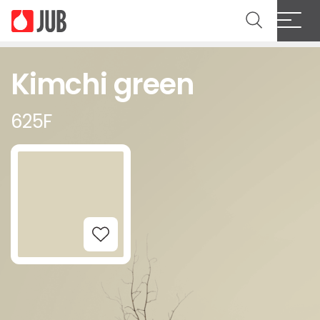
Kimchi green
625F
Add to Wishlist