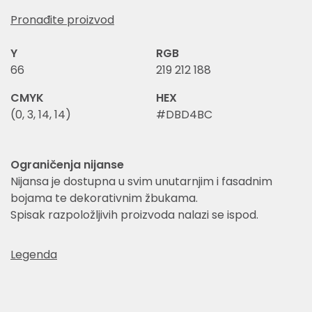
Pronađite proizvod
Y
RGB
66
219 212 188
CMYK
HEX
(0, 3, 14, 14)
#DBD4BC
Ograničenja nijanse
Nijansa je dostupna u svim unutarnjim i fasadnim
bojama te dekorativnim žbukama.
Spisak razpoložljivih proizvoda nalazi se ispod.
Legenda