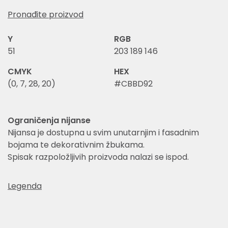
Pronađite proizvod
Y
RGB
51
203 189 146
CMYK
HEX
(0, 7, 28, 20)
#CBBD92
Ograničenja nijanse
Nijansa je dostupna u svim unutarnjim i fasadnim
bojama te dekorativnim žbukama.
Spisak razpoložljivih proizvoda nalazi se ispod.
Legenda