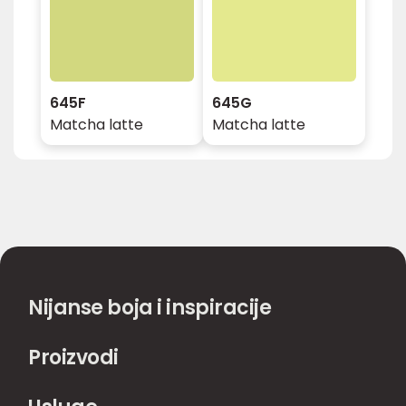
645F
645G
Matcha latte
Matcha latte
Nijanse boja i inspiracije
Proizvodi