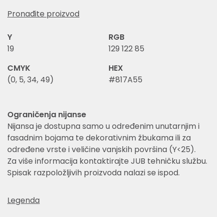
Pronađite proizvod
Y
RGB
19
129 122 85
CMYK
HEX
(0, 5, 34, 49)
#817A55
Ograničenja nijanse
Nijansa je dostupna samo u određenim unutarnjim i
fasadnim bojama te dekorativnim žbukama ili za
određene vrste i veličine vanjskih površina (Y<25).
Za više informacija kontaktirajte JUB tehničku službu.
Spisak razpoložljivih proizvoda nalazi se ispod.
Legenda