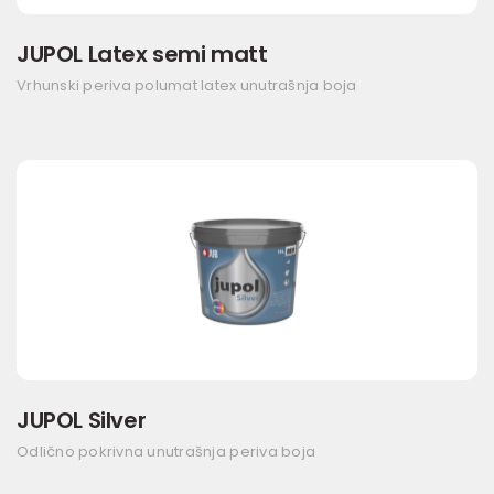
JUPOL Latex semi matt
Vrhunski periva polumat latex unutrašnja boja
JUPOL Silver
Odlično pokrivna unutrašnja periva boja