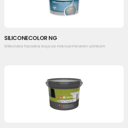
SILICONECOLOR NG
Silikonska fasadna boja sa mikroarmiranim učinkom