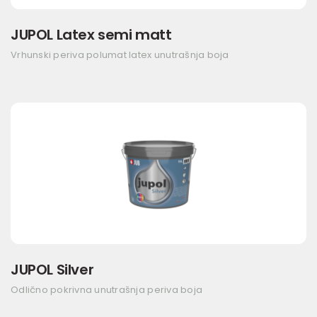
JUPOL Latex semi matt
Vrhunski periva polumat latex unutrašnja boja
JUPOL Silver
Odlično pokrivna unutrašnja periva boja