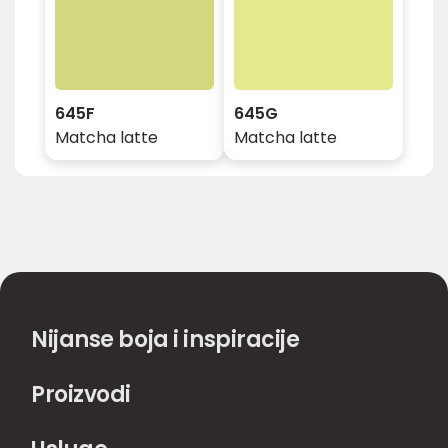
645F
645G
Matcha latte
Matcha latte
Nijanse boja i inspiracije
Proizvodi