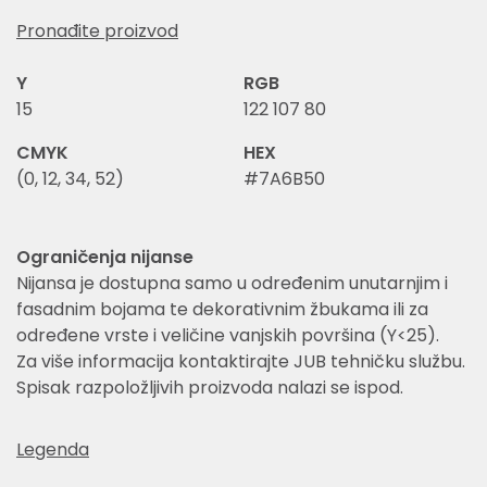
Pronađite proizvod
Y
RGB
15
122 107 80
CMYK
HEX
(0, 12, 34, 52)
#7A6B50
Ograničenja nijanse
Nijansa je dostupna samo u određenim unutarnjim i
fasadnim bojama te dekorativnim žbukama ili za
određene vrste i veličine vanjskih površina (Y<25).
Za više informacija kontaktirajte JUB tehničku službu.
Spisak razpoložljivih proizvoda nalazi se ispod.
Legenda