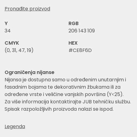
Pronađite proizvod
Y
RGB
34
206 143 109
CMYK
HEX
(0, 31, 47, 19)
#CE8F6D
Ograničenja nijanse
Nijansa je dostupna samo u određenim unutarnjim i
fasadnim bojama te dekorativnim žbukama ili za
određene vrste i veličine vanjskih površina (Y<25).
Za više informacija kontaktirajte JUB tehničku službu.
Spisak razpoložljivih proizvoda nalazi se ispod.
Legenda