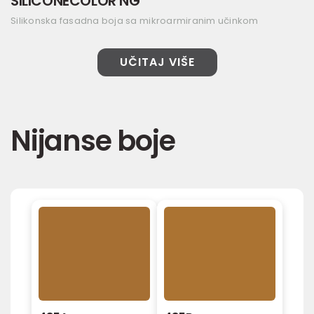
SILICONECOLOR NG
Silikonska fasadna boja sa mikroarmiranim učinkom
UČITAJ VIŠE
Nijanse boje