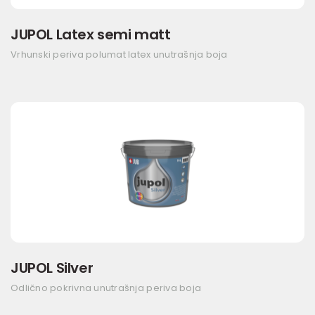
JUPOL Latex semi matt
Vrhunski periva polumat latex unutrašnja boja
JUPOL Silver
Odlično pokrivna unutrašnja periva boja