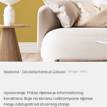
Naslovna
/
Ton karta Home of Colours
/
Ginger 595C
Upozorenje: Prikaz nijanse je informativnog
karaktera. Boje na ekranu i odštampane nijanse
mogu odstupati od stvarnog stanja.