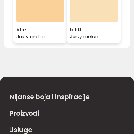
515F
515G
Juicy melon
Juicy melon
Nijanse boja i inspiracije
Proizvodi
Usluge