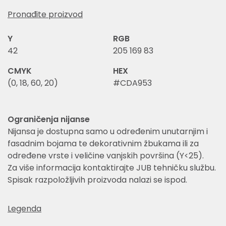
Pronađite proizvod
Y
RGB
42
205 169 83
CMYK
HEX
(0, 18, 60, 20)
#CDA953
Ograničenja nijanse
Nijansa je dostupna samo u određenim unutarnjim i
fasadnim bojama te dekorativnim žbukama ili za
određene vrste i veličine vanjskih površina (Y<25).
Za više informacija kontaktirajte JUB tehničku službu.
Spisak razpoložljivih proizvoda nalazi se ispod.
Legenda