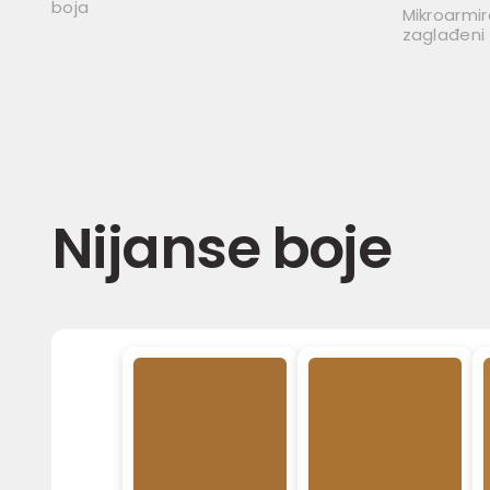
boja
Mikroarmira
zaglađeni
Nijanse boje