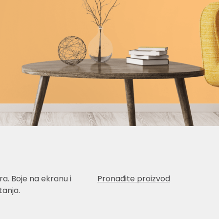
a. Boje na ekranu i
Pronađite proizvod
anja.