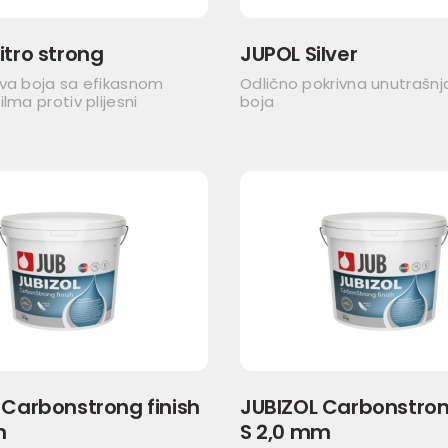
itro strong
JUPOL Silver
iva boja sa efikasnom
Odlično pokrivna unutrašnj
lma protiv plijesni
boja
 Carbonstrong finish
JUBIZOL Carbonstrong
m
S 2,0 mm