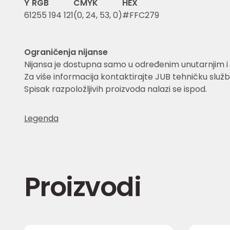
Y
RGB
CMYK
HEX
61
255 194 121
(0, 24, 53, 0)
#FFC279
Ograničenja nijanse
Nijansa je dostupna samo u određenim unutarnjim i 
Za više informacija kontaktirajte JUB tehničku služb
Spisak razpoložljivih proizvoda nalazi se ispod.
Legenda
Proizvodi