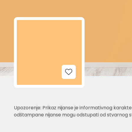
Add to Wishlist
Upozorenje: Prikaz nijanse je informativnog karakter
odštampane nijanse mogu odstupati od stvarnog st