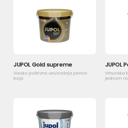
JUPOL Gold supreme
JUPOL P
Visoko pokrivna unutrašnja periva
Vrhunska b
boja
jednom n