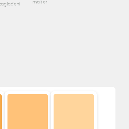
malter
 zaglađeni