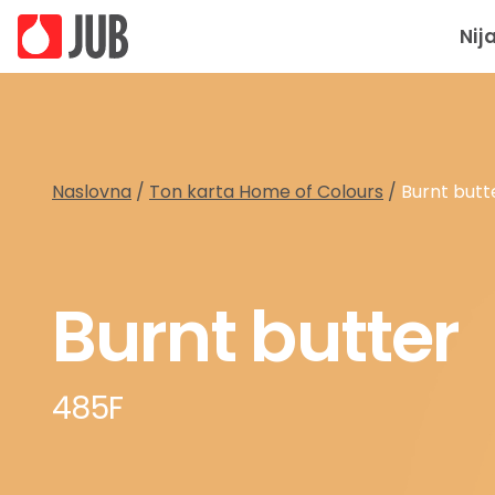
Nij
Naslovna
/
Ton karta Home of Colours
/
Burnt butt
Burnt butter
485F