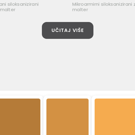
ni siloksanizirani
Mikroarmirni siloksanizirani
 malter
malter
UČITAJ VIŠE