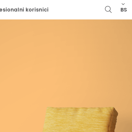
BS
esionalni korisnici