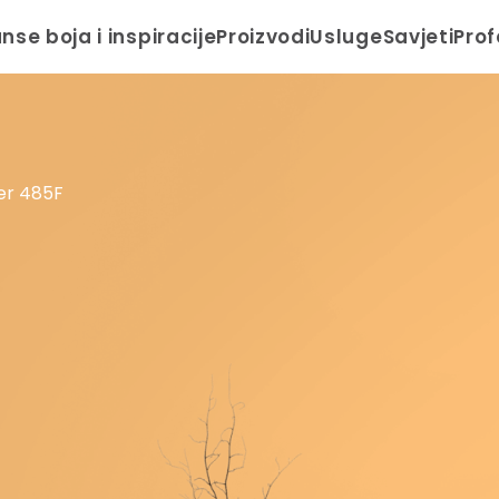
anse boja i inspiracije
Proizvodi
Usluge
Savjeti
Prof
er 485F