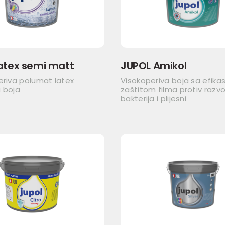
atex semi matt
JUPOL Amikol
eriva polumat latex
Visokoperiva boja sa efik
 boja
zaštitom filma protiv razvo
bakterija i plijesni