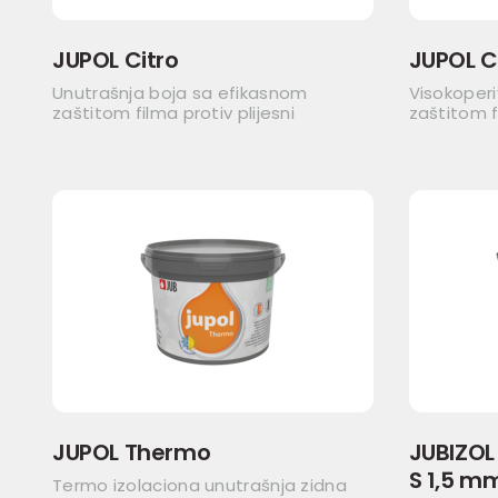
JUPOL Citro
JUPOL C
Unutrašnja boja sa efikasnom
Visokoper
zaštitom filma protiv plijesni
zaštitom fi
JUPOL Thermo
JUBIZOL
S 1,5 m
Termo izolaciona unutrašnja zidna