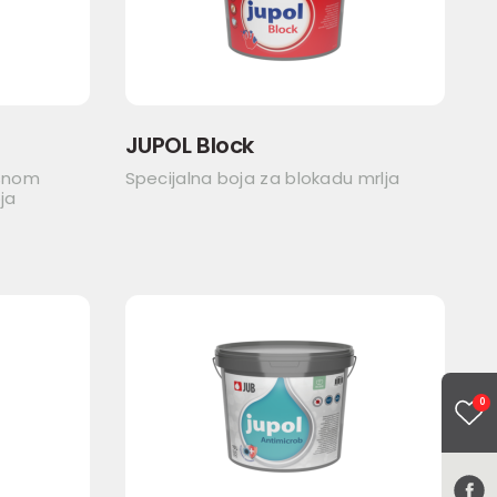
JUPOL Block
asnom
Specijalna boja za blokadu mrlja
ja
0